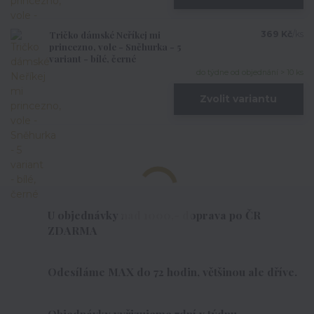
Tričko dámské Neříkej mi
369 Kč
/
ks
princezno, vole - Sněhurka - 5
variant - bílé, černé
do týdne od objednání > 10 ks
Zvolit variantu
U objednávky nad 1000,- doprava po ČR
ZDARMA
Odesíláme MAX do 72 hodin, většinou ale dříve.
Objednávky vyřizujeme 7dní v týdnu.