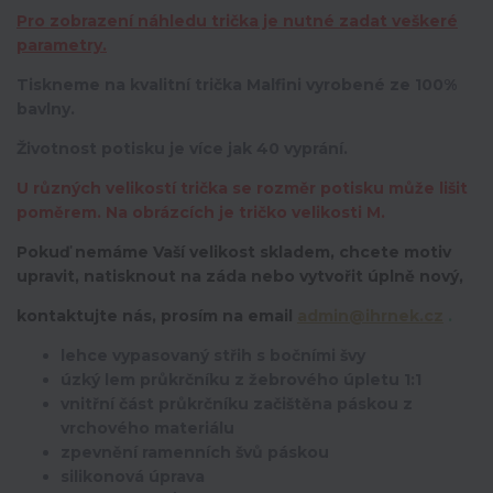
Pro zobrazení náhledu trička je nutné zadat veškeré
parametry.
Tiskneme na kvalitní trička Malfini vyrobené ze 100%
bavlny.
Životnost potisku je více jak 40 vyprání.
U různých velikostí trička se rozměr potisku může lišit
poměrem. Na obrázcích je tričko velikosti M.
Pokuď nemáme Vaší velikost skladem, chcete motiv
upravit,
natisknout na záda nebo vytvořit úplně nový,
kontaktujte nás, prosím na email
admin@ihrnek.cz
.
lehce vypasovaný střih s bočními švy
úzký lem průkrčníku z žebrového úpletu 1:1
vnitřní část průkrčníku začištěna páskou z
vrchového materiálu
zpevnění ramenních švů páskou
silikonová úprava