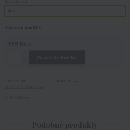
Barva textilu
Nejsme plátci DPH
369 Kč
/
ks
Přidat do košíku
Číslo produktu:
TRDAM012-47
Hlídat cenu / dostupnost
Do oblíbených
Podobné produkty