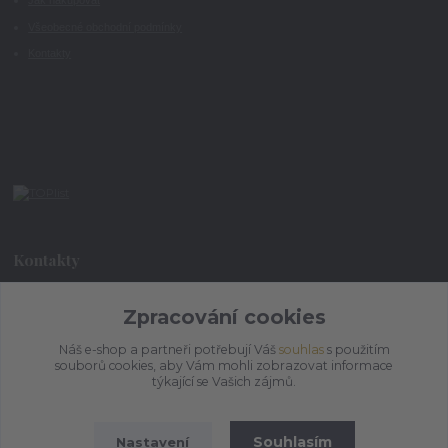
Jak nakupovat
Všeobecné obchodní podmínky
Kontakty
Kontakty
Zpracování cookies
+420 773 073 323
9:00 - 17:00
Náš e-shop a partneři potřebují Váš
souhlas
s použitím
souborů cookies, aby Vám mohli zobrazovat informace
admin@ihrnek.cz
týkající se Vašich zájmů.
Souhlasím
Nastavení