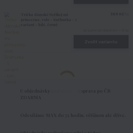
Tričko dámské Neříkej mi
369 Kč
/
ks
princezno, vole - Sněhurka - 5
variant - bílé, černé
do týdne od objednání > 10 ks
Zvolit variantu
U objednávky nad 1000,- doprava po ČR
ZDARMA
Odesíláme MAX do 72 hodin, většinou ale dříve.
Objednávky vyřizujeme 7dní v týdnu.