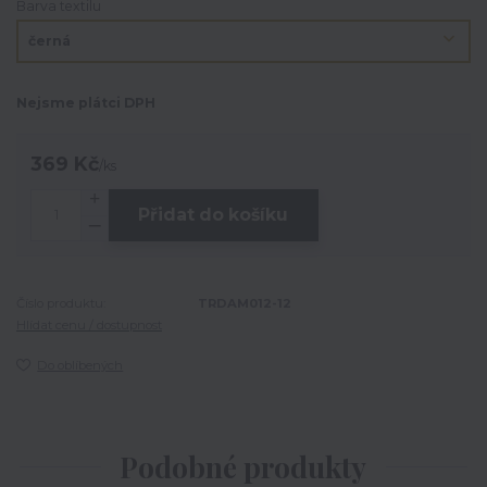
Barva textilu
Nejsme plátci DPH
369 Kč
/
ks
Přidat do košíku
Číslo produktu:
TRDAM012-12
Hlídat cenu / dostupnost
Do oblíbených
Podobné produkty