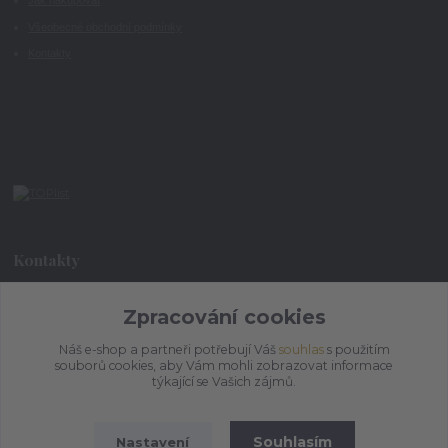
Jak nakupovat
Všeobecné obchodní podmínky
Kontakty
Kontakty
+420 773 073 323
Zpracování cookies
9:00 - 17:00
Náš e-shop a partneři potřebují Váš
souhlas
s použitím
souborů cookies, aby Vám mohli zobrazovat informace
admin@ihrnek.cz
týkající se Vašich zájmů.
Souhlasím
Nastavení