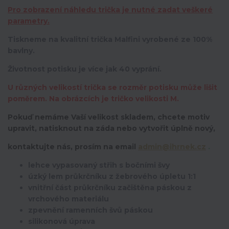
Pro zobrazení náhledu trička je nutné zadat veškeré
parametry.
Tiskneme na kvalitní trička Malfini vyrobené ze 100%
bavlny.
Životnost potisku je více jak 40 vyprání.
U různých velikostí trička se rozměr potisku může lišit
poměrem. Na obrázcích je tričko velikosti M.
Pokuď nemáme Vaší velikost skladem, chcete motiv
upravit,
natisknout na záda nebo vytvořit úplně nový,
kontaktujte nás, prosím na email
admin@ihrnek.cz
.
lehce vypasovaný střih s bočními švy
úzký lem průkrčníku z žebrového úpletu 1:1
vnitřní část průkrčníku začištěna páskou z
vrchového materiálu
zpevnění ramenních švů páskou
silikonová úprava