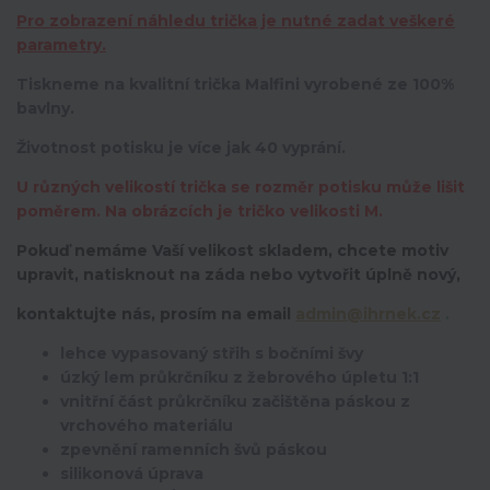
Pro zobrazení náhledu trička je nutné zadat veškeré
parametry.
Tiskneme na kvalitní trička Malfini vyrobené ze 100%
bavlny.
Životnost potisku je více jak 40 vyprání.
U různých velikostí trička se rozměr potisku může lišit
poměrem. Na obrázcích je tričko velikosti M.
Pokuď nemáme Vaší velikost skladem, chcete motiv
upravit,
natisknout na záda nebo vytvořit úplně nový,
kontaktujte nás, prosím na email
admin@ihrnek.cz
.
lehce vypasovaný střih s bočními švy
úzký lem průkrčníku z žebrového úpletu 1:1
vnitřní část průkrčníku začištěna páskou z
vrchového materiálu
zpevnění ramenních švů páskou
silikonová úprava