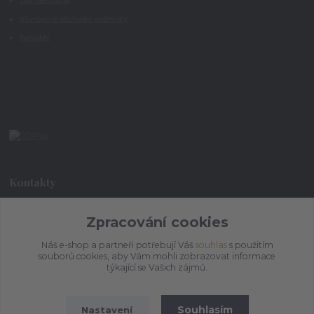
Jak nakupovat
Všeobecné obchodní podmínky
Kontakty
Kontakty
+420 773 073 323
Zpracování cookies
9:00 - 17:00
Náš e-shop a partneři potřebují Váš
souhlas
s použitím
souborů cookies, aby Vám mohli zobrazovat informace
admin@ihrnek.cz
týkající se Vašich zájmů.
Souhlasím
Nastavení