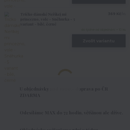
Tričko dámské Neříkej mi
369 Kč
/
ks
princezno, vole - Sněhurka - 5
variant - bílé, černé
do týdne od objednání > 10 ks
Zvolit variantu
U objednávky nad 1000,- doprava po ČR
ZDARMA
Odesíláme MAX do 72 hodin, většinou ale dříve.
Objednávky vyřizujeme 7dní v týdnu.