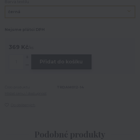
Barva textilu
Nejsme plátci DPH
369 Kč
/
ks
Přidat do košíku
Číslo produktu:
TRDAM012-14
Hlídat cenu / dostupnost
Do oblíbených
Podobné produkty