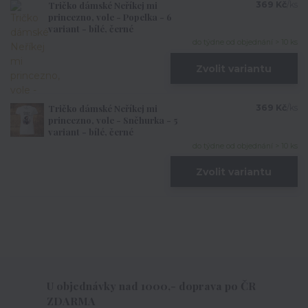
Tričko dámské Neříkej mi
369 Kč
/
ks
princezno, vole - Popelka - 6
variant - bílé, černé
do týdne od objednání > 10 ks
Zvolit variantu
Tričko dámské Neříkej mi
369 Kč
/
ks
princezno, vole - Sněhurka - 5
variant - bílé, černé
do týdne od objednání > 10 ks
Zvolit variantu
U objednávky nad 1000,- doprava po ČR
ZDARMA