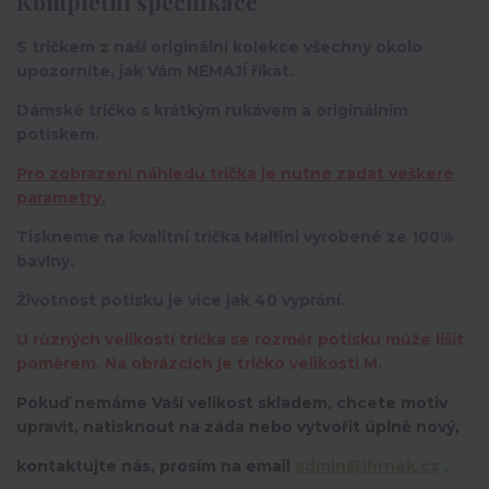
Kompletní specifikace
S tričkem z naší originální kolekce všechny okolo
upozorníte, jak Vám NEMAJÍ říkat.
Dámské tričko s krátkým rukávem a originálním
potiskem.
Pro zobrazení náhledu trička je nutné zadat veškeré
parametry.
Tiskneme na kvalitní trička Malfini vyrobené ze 100%
bavlny.
Životnost potisku je více jak 40 vyprání.
U různých velikostí trička se rozměr potisku může lišit
poměrem. Na obrázcích je tričko velikosti M.
Pokuď nemáme Vaší velikost skladem, chcete motiv
upravit,
natisknout na záda nebo vytvořit úplně nový,
kontaktujte nás, prosím na email
admin@ihrnek.cz
.