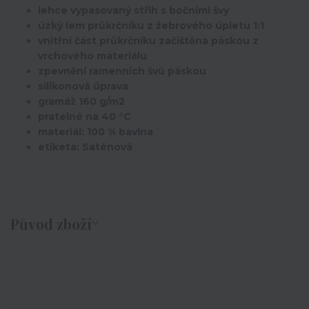
lehce vypasovaný střih s bočními švy
úzký lem průkrčníku z žebrového úpletu 1:1
vnitřní část průkrčníku začištěna páskou z
vrchového materiálu
zpevnění ramenních švů páskou
silikonová úprava
gramáž 160 g/m2
pratelné na 40 °C
materiál: 100 % bavlna
etiketa: Saténová
Původ zboží