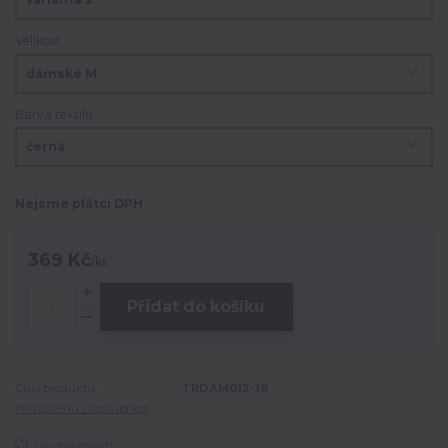
Velikost
Barva textilu
Nejsme plátci DPH
369 Kč
/
ks
Přidat do košíku
Číslo produktu:
TRDAM012-16
Hlídat cenu / dostupnost
Do oblíbených