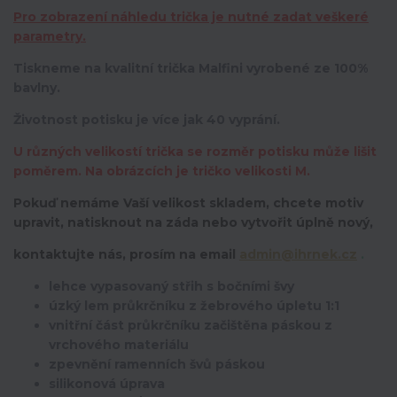
Pro zobrazení náhledu trička je nutné zadat veškeré
parametry.
Tiskneme na kvalitní trička Malfini vyrobené ze 100%
bavlny.
Životnost potisku je více jak 40 vyprání.
U různých velikostí trička se rozměr potisku může lišit
poměrem. Na obrázcích je tričko velikosti M.
Pokuď nemáme Vaší velikost skladem, chcete motiv
upravit,
natisknout na záda nebo vytvořit úplně nový,
kontaktujte nás, prosím na email
admin@ihrnek.cz
.
lehce vypasovaný střih s bočními švy
úzký lem průkrčníku z žebrového úpletu 1:1
vnitřní část průkrčníku začištěna páskou z
vrchového materiálu
zpevnění ramenních švů páskou
silikonová úprava