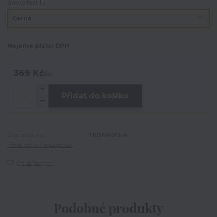
Barva textilu
Nejsme plátci DPH
369 Kč
/
ks
Přidat do košíku
Číslo produktu:
TRDAM012-4
Hlídat cenu / dostupnost
Do oblíbených
Podobné produkty