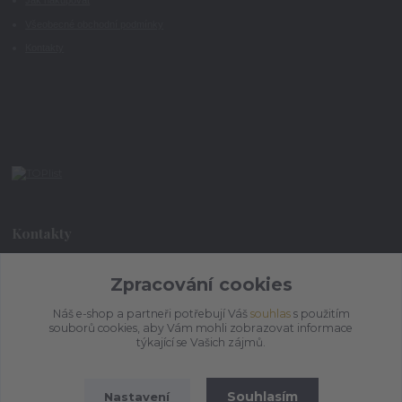
Jak nakupovat
Všeobecné obchodní podmínky
Kontakty
Kontakty
+420 773 073 323
Zpracování cookies
9:00 - 17:00
Náš e-shop a partneři potřebují Váš
souhlas
s použitím
souborů cookies, aby Vám mohli zobrazovat informace
admin@ihrnek.cz
týkající se Vašich zájmů.
Souhlasím
Nastavení