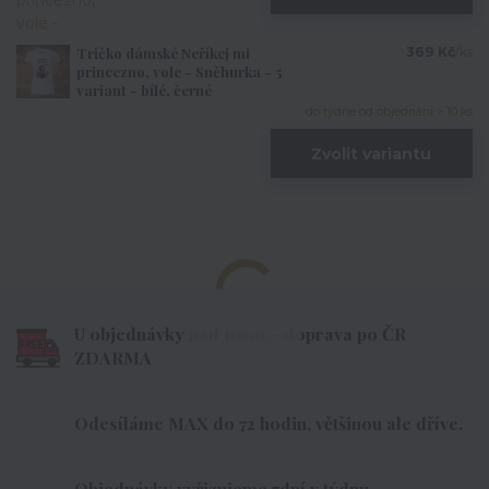
Tričko dámské Neříkej mi
369 Kč
/
ks
princezno, vole - Sněhurka - 5
variant - bílé, černé
do týdne od objednání > 10 ks
Zvolit variantu
U objednávky nad 1000,- doprava po ČR
ZDARMA
Odesíláme MAX do 72 hodin, většinou ale dříve.
Objednávky vyřizujeme 7dní v týdnu.