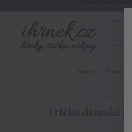
🎁 K objednávce triče
O nás
J
Hrnky
Trička
Úvod
Trička
Tričko dámské Neř