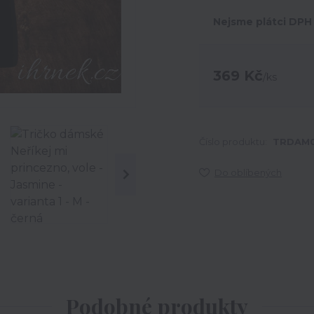
Nejsme plátci DPH
369 Kč
/
ks
Číslo produktu:
TRDAM0
Do oblíbených
Podobné produkty