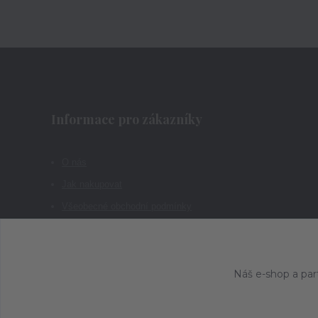
Informace pro zákazníky
O nás
Jak nakupovat
Všeobecné obchodní podmínky
Kontakty
Náš e-shop a par