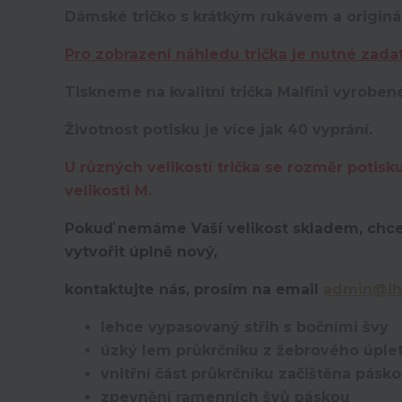
Dámské tričko s krátkým rukávem a originá
Pro zobrazení náhledu trička je nutné zada
Tiskneme na kvalitní trička Malfini vyroben
Životnost potisku je více jak 40 vyprání.
U různých velikostí trička se rozměr potisk
velikosti M.
Pokuď nemáme Vaší velikost skladem, chce
vytvořit úplně nový,
kontaktujte nás, prosím na email
admin@ih
lehce vypasovaný střih s bočními švy
úzký lem průkrčníku z žebrového úplet
vnitřní část průkrčníku začištěna pásk
zpevnění ramenních švů páskou