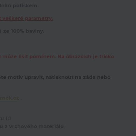
lním potiskem.
t veškeré parametry.
é ze 100% bavlny.
u může lišit poměrem. Na obrázcích je tričko
te motiv upravit,
natisknout na záda nebo
rnek.cz
.
u 1:1
ou z vrchového materiálu