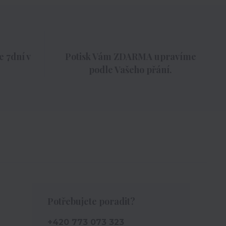
 7dní v
Potisk Vám ZDARMA upravíme
podle Vašeho přání.
Potřebujete poradit?
+420 773 073 323