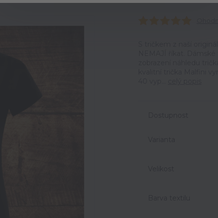
Ohodno
S tričkem z naší origin
NEMAJÍ říkat. Dámské t
zobrazení náhledu trič
kvalitní trička Malfini 
40 vyp...
celý popis
Dostupnost
Varianta
Velikost
Barva textilu