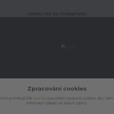
sleduj nás na Instagramu
Zpracování cookies
tneři potřebují Váš
souhlas
s použitím souborů cookies, aby Vám
informace týkající se Vašich zájmů.