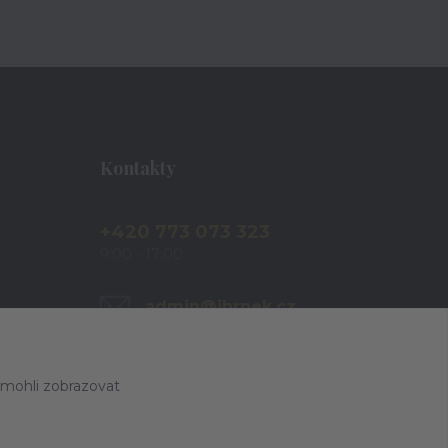
Kontakty
+420 773 073 323
9:00 - 17:00
admin@ihrnek.cz
 mohli zobrazovat