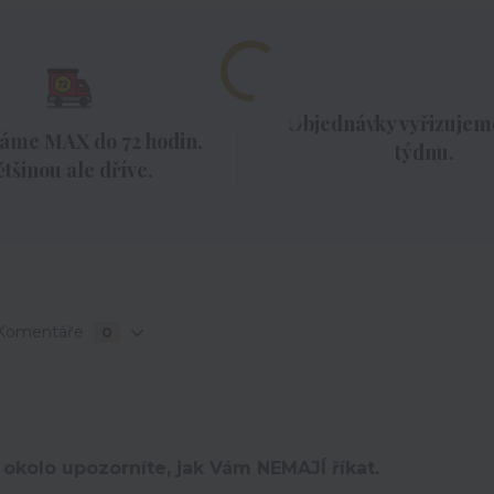
Objednávky vyřizujeme
áme MAX do 72 hodin,
týdnu.
ětšinou ale dříve.
Komentáře
0
 okolo upozorníte, jak Vám NEMAJÍ říkat.