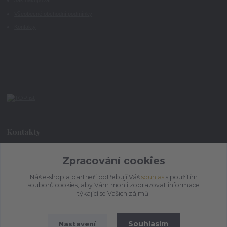
Jak nakupovat
Všeobecné obchodní podmínky
Kontakty
Kontakty
Zpracování cookies
+420 773 073 323
9:00 - 17:00
Náš e-shop a partneři potřebují Váš
souhlas
s použitím
souborů cookies, aby Vám mohli zobrazovat informace
admin@ihrnek.cz
týkající se Vašich zájmů.
Souhlasím
Nastavení