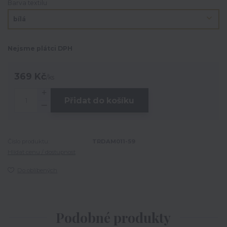
Barva textilu
Nejsme plátci DPH
369 Kč
/
ks
Přidat do košíku
Číslo produktu:
TRDAM011-59
Hlídat cenu / dostupnost
Do oblíbených
Podobné produkty