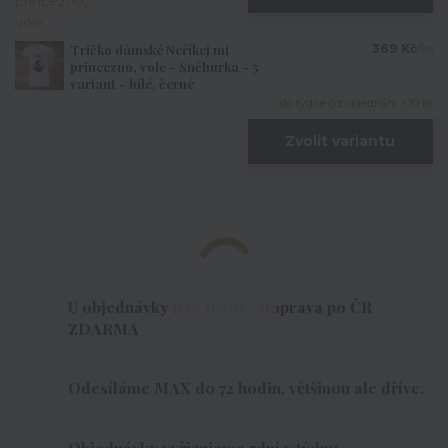
Tričko dámské Neříkej mi
369 Kč
/
ks
princezno, vole - Sněhurka - 5
variant - bílé, černé
do týdne od objednání > 10 ks
Zvolit variantu
U objednávky nad 1000,- doprava po ČR
ZDARMA
Odesíláme MAX do 72 hodin, většinou ale dříve.
Objednávky vyřizujeme 7dní v týdnu.