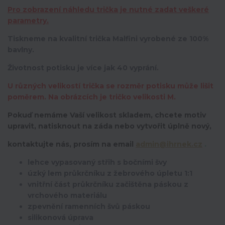
Pro zobrazení náhledu trička je nutné zadat veškeré
parametry.
Tiskneme na kvalitní trička Malfini vyrobené ze 100%
bavlny.
Životnost potisku je více jak 40 vyprání.
U různých velikostí trička se rozměr potisku může lišit
poměrem. Na obrázcích je tričko velikosti M.
Pokuď nemáme Vaší velikost skladem, chcete motiv
upravit,
natisknout na záda nebo vytvořit úplně nový,
kontaktujte nás, prosím na email
admin@ihrnek.cz
.
lehce vypasovaný střih s bočními švy
úzký lem průkrčníku z žebrového úpletu 1:1
vnitřní část průkrčníku začištěna páskou z
vrchového materiálu
zpevnění ramenních švů páskou
silikonová úprava