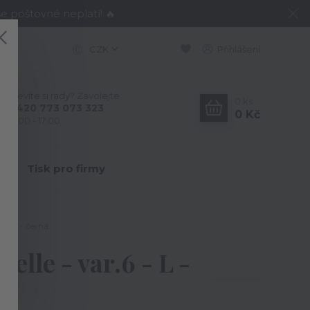
e poštovné neplatí! 🔥
CZK
Přihlášení
Nevíte si rady? Zavolejte.
0
ks
+420 773 073 323
0 Kč
9:00 - 17:00
Y
Tisk pro firmy
6 - L - černá
elle - var.6 - L -