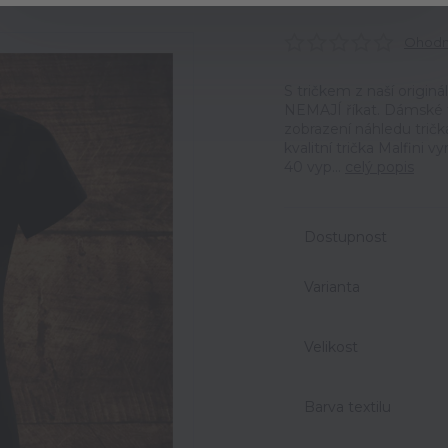
Ohodno
S tričkem z naší origin
NEMAJÍ říkat. Dámské t
zobrazení náhledu trič
kvalitní trička Malfini 
40 vyp...
celý popis
Dostupnost
Varianta
Velikost
Barva textilu