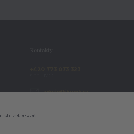
Kontakty
+420 773 073 323
9:00 - 17:00
admin@ihrnek.cz
 mohli zobrazovat