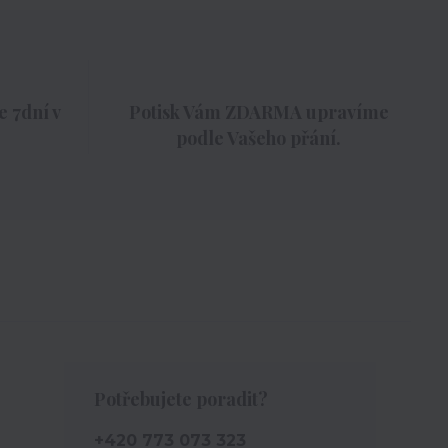
 7dní v
Potisk Vám ZDARMA upravíme
podle Vašeho přání.
Potřebujete poradit?
+420 773 073 323