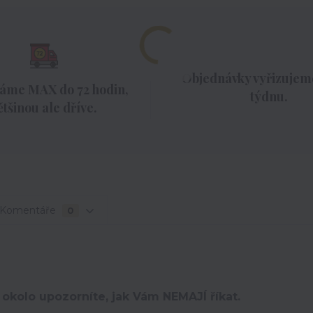
Objednávky vyřizujeme
áme MAX do 72 hodin,
týdnu.
ětšinou ale dříve.
Komentáře
0
 okolo upozorníte, jak Vám NEMAJÍ říkat.