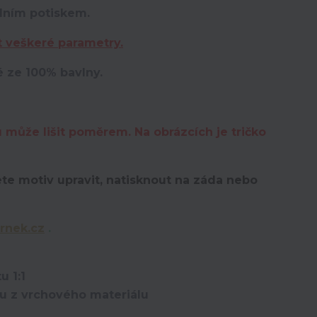
lním potiskem.
t veškeré parametry.
é ze 100% bavlny.
u může lišit poměrem. Na obrázcích je tričko
te motiv upravit,
natisknout na záda nebo
rnek.cz
.
u 1:1
ou z vrchového materiálu