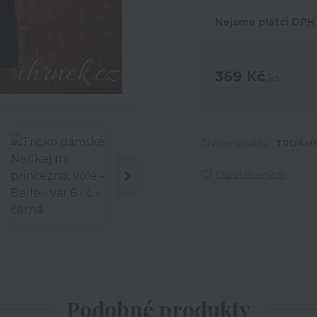
Nejsme plátci DPH
369 Kč
/
ks
Číslo produktu:
TRDAM0
Do oblíbených
Podobné produkty