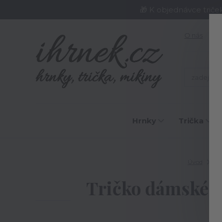
🎁 K objednávce triče
O nás
J
Hrnky
Trička
Úvod
Tri
Tričko dámské Neř