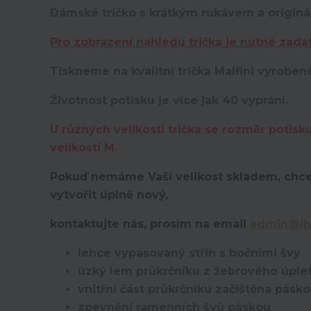
Dámské tričko s krátkým rukávem a originá
Pro zobrazení náhledu trička je nutné zada
Tiskneme na kvalitní trička Malfini vyroben
Životnost potisku je více jak 40 vyprání.
U různých velikostí trička se rozměr potisk
velikosti M.
Pokuď nemáme Vaší velikost skladem, chce
vytvořit úplně nový,
kontaktujte nás, prosím na email
admin@ih
lehce vypasovaný střih s bočními švy
úzký lem průkrčníku z žebrového úplet
vnitřní část průkrčníku začištěna pásk
zpevnění ramenních švů páskou