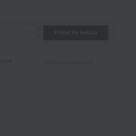
Přidat do košíku
11-58
Hlídat cenu / dostupnost