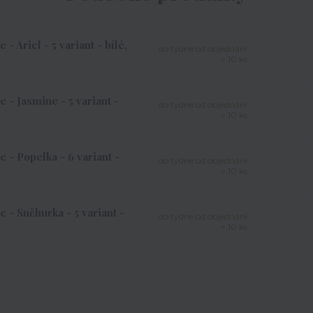
 Ariel - 5 variant - bílé,
do týdne od objednání
> 10 ks
 - Jasmine - 5 variant -
do týdne od objednání
> 10 ks
 - Popelka - 6 variant -
do týdne od objednání
> 10 ks
 - Sněhurka - 5 variant -
do týdne od objednání
> 10 ks