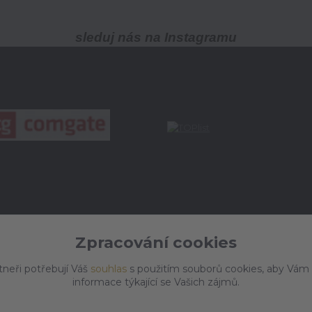
sleduj nás na Instagramu
Zpracování cookies
tneři potřebují Váš
souhlas
s použitím souborů cookies, aby Vám
informace týkající se Vašich zájmů.