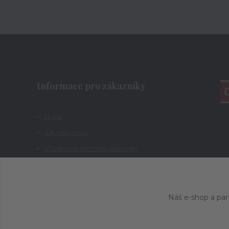
Informace pro zákazníky
O nás
Jak nakupovat
Všeobecné obchodní podmínky
Kontakty
Náš e-shop a par