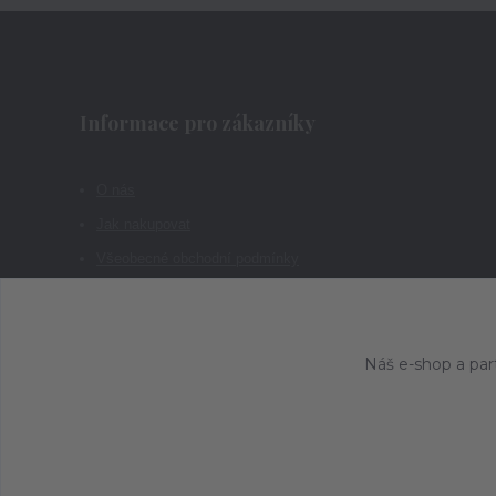
Informace pro zákazníky
O nás
Jak nakupovat
Všeobecné obchodní podmínky
Kontakty
Náš e-shop a par