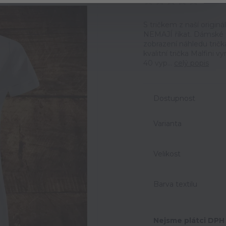
Ohodno
S tričkem z naší origin
NEMAJÍ říkat. Dámské t
zobrazení náhledu trič
kvalitní trička Malfini 
40 vyp...
celý popis
Dostupnost
Varianta
Velikost
Barva textilu
Nejsme plátci DPH