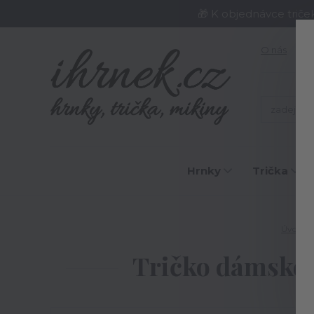
🎁 K objednávce triče
O nás
J
Hrnky
Trička
Úvod
Tričko dámské Ne