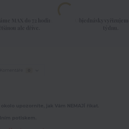
áme MAX do 72 hodin,
Objednávky vyřizujeme
ětšinou ale dříve.
týdnu.
Komentáře
0
 okolo upozorníte, jak Vám NEMAJÍ říkat.
lním potiskem.