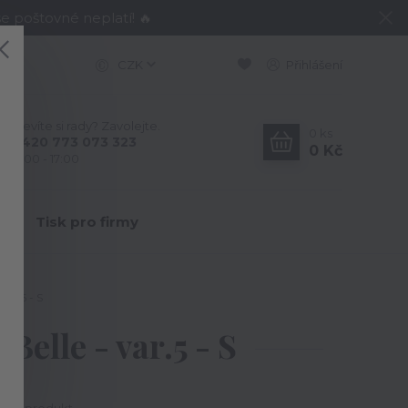
e poštovné neplatí! 🔥
CZK
Přihlášení
Nevíte si rady? Zavolejte.
0
ks
+420 773 073 323
0 Kč
9:00 - 17:00
Y
Tisk pro firmy
var.5 - S
Belle - var.5 - S