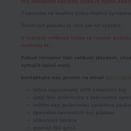
Pro zobrazení náhledu trička je nutné zada
Tiskneme na kvalitní trička Malfini vyroben
Životnost potisku je více jak 40 vyprání.
U různých velikostí trička se rozměr potisk
velikosti M.
Pokuď nemáme Vaší velikost skladem, chce
vytvořit úplně nový,
kontaktujte nás, prosím na email
admin@ih
lehce vypasovaný střih s bočními švy
úzký lem průkrčníku z žebrového úplet
vnitřní část průkrčníku začištěna pásk
zpevnění ramenních švů páskou
silikonová úprava
gramáž 160 g/m2