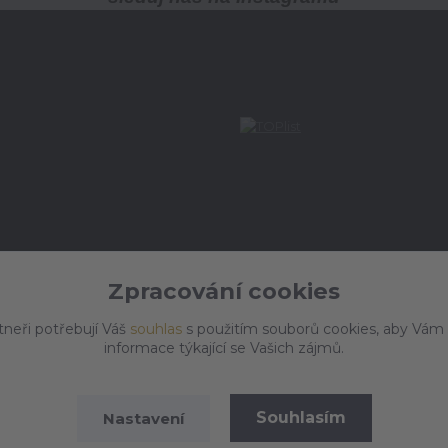
Zpracování cookies
tneři potřebují Váš
souhlas
s použitím souborů cookies, aby Vám
informace týkající se Vašich zájmů.
Souhlasím
Nastavení