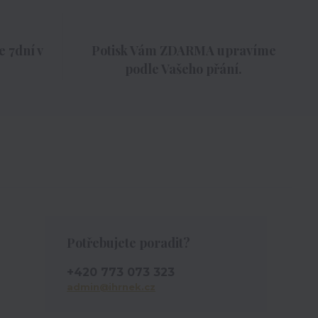
 7dní v
Potisk Vám ZDARMA upravíme
podle Vašeho přání.
Potřebujete poradit?
+420 773 073 323
admin@ihrnek.cz