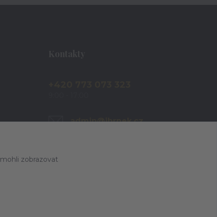
Kontakty
+420 773 073 323
9:00 - 17:00
admin@ihrnek.cz
 mohli zobrazovat