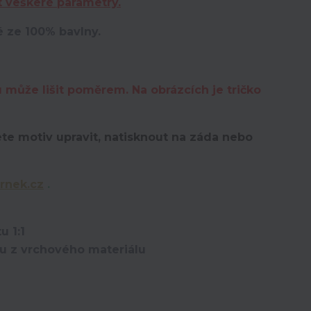
t veškeré parametry.
é ze 100% bavlny.
u může lišit poměrem. Na obrázcích je tričko
te motiv upravit,
natisknout na záda nebo
rnek.cz
.
u 1:1
ou z vrchového materiálu