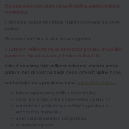
Pro zobrazení náhledu trička je nutné zadat veškeré
parametry.
Tiskneme na kvalitní trička Malfini vyrobené ze 100%
bavlny.
Životnost potisku je více jak 40 vyprání.
U různých velikostí trička se rozměr potisku může lišit
poměrem. Na obrázcích je tričko velikosti M.
Pokuď nemáme Vaší velikost skladem, chcete motiv
upravit,
natisknout na záda nebo vytvořit úplně nový,
kontaktujte nás, prosím na email
admin@ihrnek.cz
.
lehce vypasovaný střih s bočními švy
úzký lem průkrčníku z žebrového úpletu 1:1
vnitřní část průkrčníku začištěna páskou z
vrchového materiálu
zpevnění ramenních švů páskou
silikonová úprava