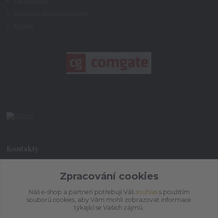
Jak nakupovat
Všeobecné obchodní podmínky
Kontakty
Kontakty
Zpracování cookies
+420 773 073 323
9:00 - 17:00
Náš e-shop a partneři potřebují Váš
souhlas
s použitím
souborů cookies, aby Vám mohli zobrazovat informace
admin@ihrnek.cz
týkající se Vašich zájmů.