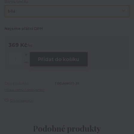
Barva textilu
Nejsme plátci DPH
369 Kč
/
ks
Přidat do košíku
Číslo produktu:
TRDAM011-31
Hlídat cenu / dostupnost
Do oblíbených
Podobné produkty