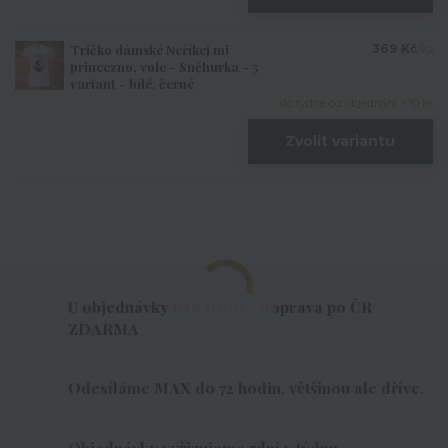
Tričko dámské Neříkej mi
369 Kč
/
ks
princezno, vole - Sněhurka - 5
variant - bílé, černé
do týdne od objednání > 10 ks
Zvolit variantu
U objednávky nad 1000,- doprava po ČR
ZDARMA
Odesíláme MAX do 72 hodin, většinou ale dříve.
Objednávky vyřizujeme 7dní v týdnu.