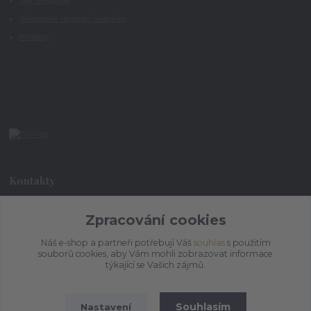
Jak nakupovat
Všeobecné obchodní podmínky
Kontakty
Kontakty
+420 773 073 323
Zpracování cookies
9:00 - 17:00
Náš e-shop a partneři potřebují Váš
souhlas
s použitím
souborů cookies, aby Vám mohli zobrazovat informace
admin@ihrnek.cz
týkající se Vašich zájmů.
Souhlasím
Nastavení