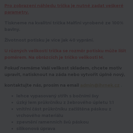
Pro zobrazení náhledu trička je nutné zadat veškeré
parametry.
Tiskneme na kvalitní trička Malfini vyrobené ze 100%
bavlny.
Životnost potisku je více jak 40 vyprání.
U různých velikostí trička se rozměr potisku může lišit
poměrem. Na obrázcích je tričko velikosti M.
Pokuď nemáme Vaší velikost skladem, chcete motiv
upravit,
natisknout na záda nebo vytvořit úplně nový,
kontaktujte nás, prosím na email
admin@ihrnek.cz
.
lehce vypasovaný střih s bočními švy
úzký lem průkrčníku z žebrového úpletu 1:1
vnitřní část průkrčníku začištěna páskou z
vrchového materiálu
zpevnění ramenních švů páskou
silikonová úprava