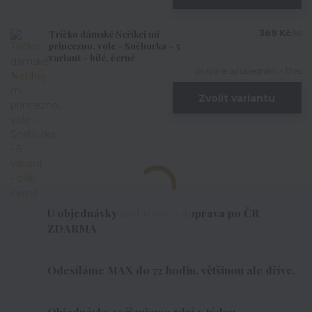
Tričko dámské Neříkej mi
369 Kč
/
ks
princezno, vole - Sněhurka - 5
variant - bílé, černé
do týdne od objednání > 10 ks
Zvolit variantu
U objednávky nad 1000,- doprava po ČR
ZDARMA
Odesíláme MAX do 72 hodin, většinou ale dříve.
Objednávky vyřizujeme 7dní v týdnu.