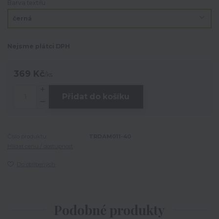
Barva textilu
Nejsme plátci DPH
369 Kč
/
ks
Přidat do košíku
Číslo produktu:
TRDAM011-40
Hlídat cenu / dostupnost
Do oblíbených
Podobné produkty