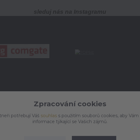
sleduj nás na Instagramu
Zpracování cookies
tneři potřebují Váš
souhlas
s použitím souborů cookies, aby Vám
informace týkající se Vašich zájmů.