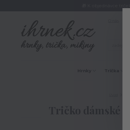
🎁 K objednávce triče
O nás
J
Hrnky
Trička
Úvod
Tri
Tričko dámské Neř