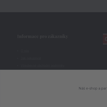
Informace pro zákazníky
O nás
Jak nakupovat
Všeobecné obchodní podmínky
Kontakty
Náš e-shop a par