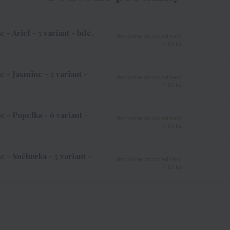
 Ariel - 5 variant - bílé,
do týdne od objednání
> 10 ks
 - Jasmine - 5 variant -
do týdne od objednání
> 10 ks
 - Popelka - 6 variant -
do týdne od objednání
> 10 ks
 - Sněhurka - 5 variant -
do týdne od objednání
> 10 ks