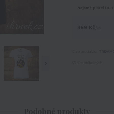
Nejsme plátci DPH
369 Kč
/
ks
Číslo produktu:
TRDAM0
Do oblíbených
Podobné produkty