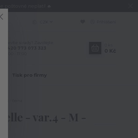
e poštovné neplatí! 🔥
CZK
Přihlášení
Nevíte si rady? Zavolejte.
0
ks
+420 773 073 323
0 Kč
9:00 - 17:00
Y
Tisk pro firmy
4 - M - černá
elle - var.4 - M -