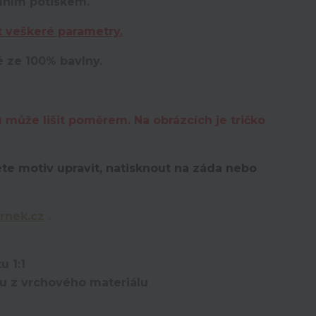
lním potiskem.
t veškeré parametry.
é ze 100% bavlny.
u může lišit poměrem. Na obrázcích je tričko
te motiv upravit,
natisknout na záda nebo
rnek.cz
.
u 1:1
ou z vrchového materiálu