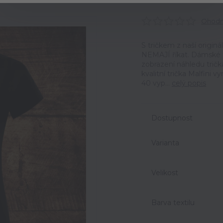
Ohodno
S tričkem z naší origin
NEMAJÍ říkat. Dámské t
zobrazení náhledu trič
kvalitní trička Malfini 
40 vyp...
celý popis
Dostupnost
Varianta
Velikost
Barva textilu