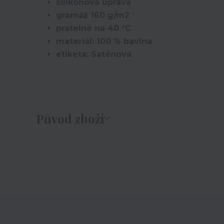
silikonová úprava
gramáž 160 g/m2
pratelné na 40 °C
materiál: 100 % bavlna
etiketa: Saténová
Původ zboží