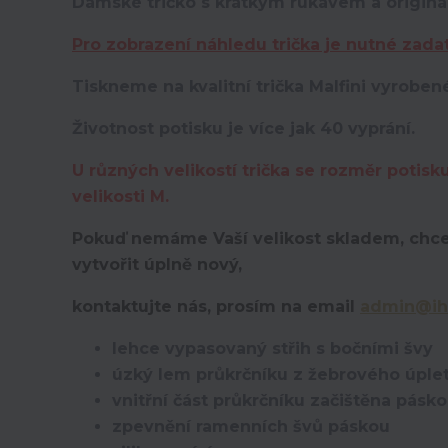
Dámské tričko s krátkým rukávem a originá
Pro zobrazení náhledu trička je nutné zada
Tiskneme na kvalitní trička Malfini vyroben
Životnost potisku je více jak 40 vyprání.
U různých velikostí trička se rozměr potisk
velikosti M.
Pokuď nemáme Vaší velikost skladem, chce
vytvořit úplně nový,
kontaktujte nás, prosím na email
admin@ih
lehce vypasovaný střih s bočními švy
úzký lem průkrčníku z žebrového úplet
vnitřní část průkrčníku začištěna pásk
zpevnění ramenních švů páskou