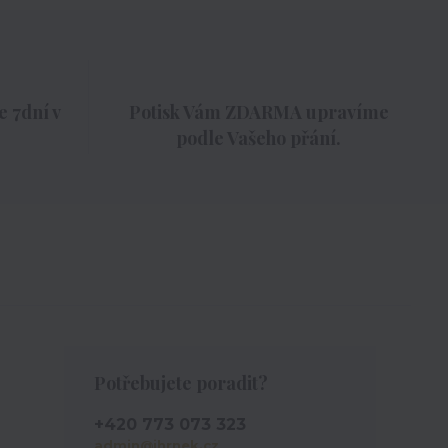
 7dní v
Potisk Vám ZDARMA upravíme
podle Vašeho přání.
Potřebujete poradit?
+420 773 073 323
admin@ihrnek.cz