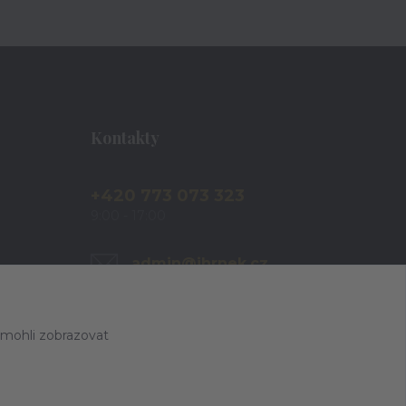
Kontakty
+420 773 073 323
9:00 - 17:00
admin@ihrnek.cz
 mohli zobrazovat