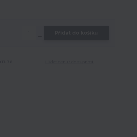
Přidat do košíku
11-36
Hlídat cenu / dostupnost