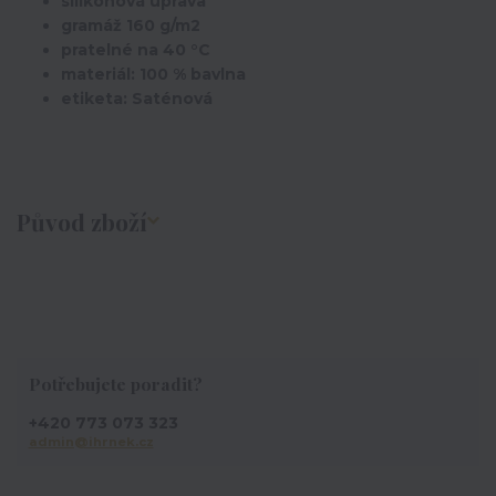
silikonová úprava
gramáž 160 g/m2
pratelné na 40 °C
materiál: 100 % bavlna
etiketa: Saténová
Původ zboží
Potřebujete poradit?
+420 773 073 323
admin@ihrnek.cz