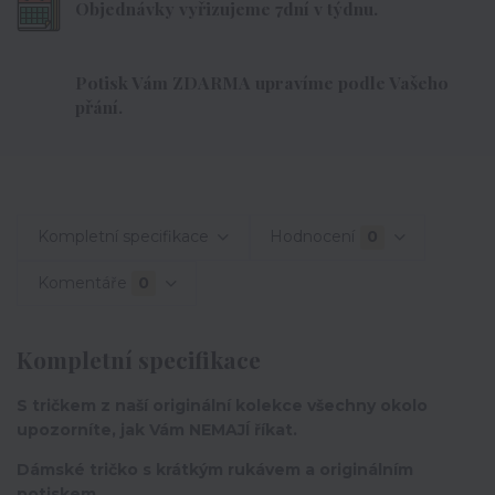
Objednávky vyřizujeme 7dní v týdnu.
Potisk Vám ZDARMA upravíme podle Vašeho
přání.
Kompletní specifikace
Hodnocení
0
Komentáře
0
Kompletní specifikace
S tričkem z naší originální kolekce všechny okolo
upozorníte, jak Vám NEMAJÍ říkat.
Dámské tričko s krátkým rukávem a originálním
potiskem.