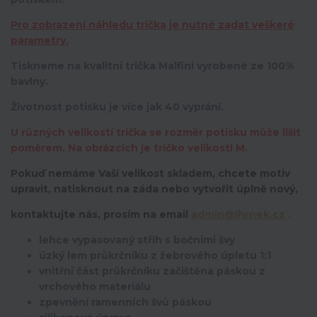
Pro zobrazení náhledu trička je nutné zadat veškeré
parametry.
Tiskneme na kvalitní trička Malfini vyrobené ze 100%
bavlny.
Životnost potisku je více jak 40 vyprání.
U různých velikostí trička se rozměr potisku může lišit
poměrem. Na obrázcích je tričko velikosti M.
Pokuď nemáme Vaší velikost skladem, chcete motiv
upravit,
natisknout na záda nebo vytvořit úplně nový,
kontaktujte nás, prosím na email
admin@ihrnek.cz
.
lehce vypasovaný střih s bočními švy
úzký lem průkrčníku z žebrového úpletu 1:1
vnitřní část průkrčníku začištěna páskou z
vrchového materiálu
zpevnění ramenních švů páskou