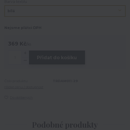
Barva textilu
Nejsme plátci DPH
369 Kč
/
ks
Přidat do košíku
Číslo produktu:
TRDAM011-29
Hlídat cenu / dostupnost
Do oblíbených
Podobné produkty