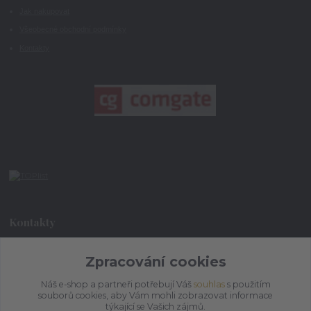
Jak nakupovat
Všeobecné obchodní podmínky
Kontakty
Kontakty
Zpracování cookies
+420 773 073 323
9:00 - 17:00
Náš e-shop a partneři potřebují Váš
souhlas
s použitím
souborů cookies, aby Vám mohli zobrazovat informace
admin@ihrnek.cz
týkající se Vašich zájmů.