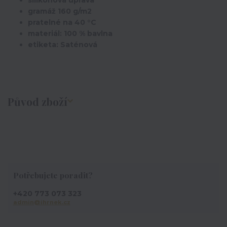
silikonová úprava
gramáž 160 g/m2
pratelné na 40 °C
materiál: 100 % bavlna
etiketa: Saténová
Původ zboží
Potřebujete poradit?
+420 773 073 323
admin@ihrnek.cz