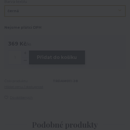
Barva textilu
Nejsme plátci DPH
369 Kč
/
ks
Přidat do košíku
Číslo produktu:
TRDAM011-28
Hlídat cenu / dostupnost
Do oblíbených
Podobné produkty