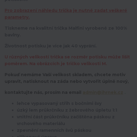
Pro zobrazení náhledu trička je nutné zadat veškeré
parametry.
Tiskneme na kvalitní trička Malfini vyrobené ze 100%
bavlny.
Životnost potisku je více jak 40 vyprání.
U různých velikostí trička se rozměr potisku může lišit
poměrem. Na obrázcích je tričko velikosti M.
Pokuď nemáme Vaší velikost skladem, chcete motiv
upravit,
natisknout na záda nebo vytvořit úplně nový,
kontaktujte nás, prosím na email
admin@ihrnek.cz
.
lehce vypasovaný střih s bočními švy
úzký lem průkrčníku z žebrového úpletu 1:1
vnitřní část průkrčníku začištěna páskou z
vrchového materiálu
zpevnění ramenních švů páskou