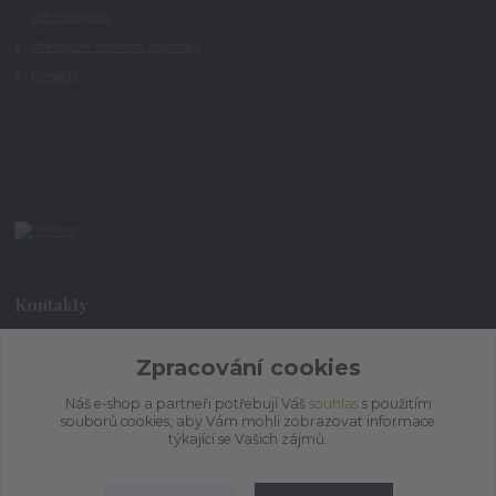
Jak nakupovat
Všeobecné obchodní podmínky
Kontakty
Kontakty
Zpracování cookies
+420 773 073 323
9:00 - 17:00
Náš e-shop a partneři potřebují Váš
souhlas
s použitím
souborů cookies, aby Vám mohli zobrazovat informace
admin@ihrnek.cz
týkající se Vašich zájmů.