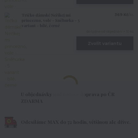
Tričko dámské Neříkej mi
369 Kč
/
ks
princezno, vole - Sněhurka - 5
variant - bílé, černé
do týdne od objednání > 10 ks
Zvolit variantu
U objednávky nad 1000,- doprava po ČR
ZDARMA
Odesíláme MAX do 72 hodin, většinou ale dříve.