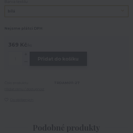
Barva textilu
Nejsme plátci DPH
369 Kč
/
ks
Přidat do košíku
Číslo produktu:
TRDAM011-27
Hlídat cenu / dostupnost
Do oblíbených
Podobné produkty