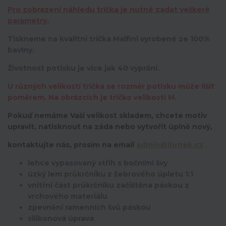
Pro zobrazení náhledu trička je nutné zadat veškeré
parametry.
Tiskneme na kvalitní trička Malfini vyrobené ze 100%
bavlny.
Životnost potisku je více jak 40 vyprání.
U různých velikostí trička se rozměr potisku může lišit
poměrem. Na obrázcích je tričko velikosti M.
Pokuď nemáme Vaší velikost skladem, chcete motiv
upravit,
natisknout na záda nebo vytvořit úplně nový,
kontaktujte nás, prosím na email
admin@ihrnek.cz
.
lehce vypasovaný střih s bočními švy
úzký lem průkrčníku z žebrového úpletu 1:1
vnitřní část průkrčníku začištěna páskou z
vrchového materiálu
zpevnění ramenních švů páskou
silikonová úprava