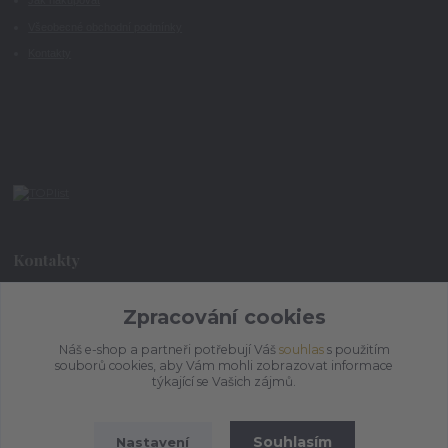
Jak nakupovat
Všeobecné obchodní podmínky
Kontakty
Kontakty
Zpracování cookies
+420 773 073 323
9:00 - 17:00
Náš e-shop a partneři potřebují Váš
souhlas
s použitím
souborů cookies, aby Vám mohli zobrazovat informace
admin@ihrnek.cz
týkající se Vašich zájmů.
Souhlasím
Nastavení