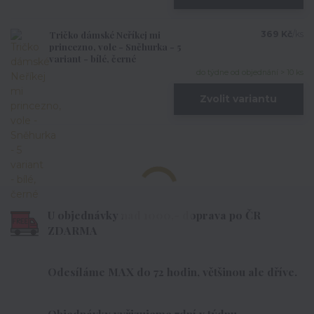
Tričko dámské Neříkej mi
369 Kč
/
ks
princezno, vole - Sněhurka - 5
variant - bílé, černé
do týdne od objednání > 10 ks
Zvolit variantu
U objednávky nad 1000,- doprava po ČR
ZDARMA
Odesíláme MAX do 72 hodin, většinou ale dříve.
Objednávky vyřizujeme 7dní v týdnu.