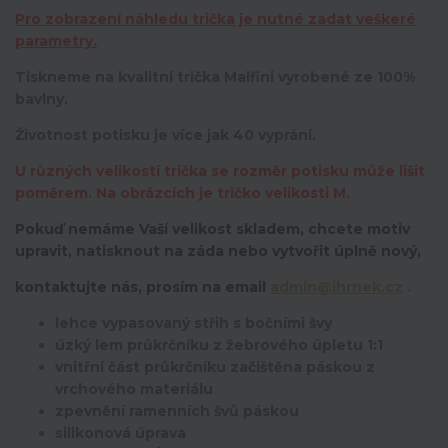
Pro zobrazení náhledu trička je nutné zadat veškeré
parametry.
Tiskneme na kvalitní trička Malfini vyrobené ze 100%
bavlny.
Životnost potisku je více jak 40 vyprání.
U různých velikostí trička se rozměr potisku může lišit
poměrem. Na obrázcích je tričko velikosti M.
Pokuď nemáme Vaší velikost skladem, chcete motiv
upravit,
natisknout na záda nebo vytvořit úplně nový,
kontaktujte nás, prosím na email
admin@ihrnek.cz
.
lehce vypasovaný střih s bočními švy
úzký lem průkrčníku z žebrového úpletu 1:1
vnitřní část průkrčníku začištěna páskou z
vrchového materiálu
zpevnění ramenních švů páskou
silikonová úprava