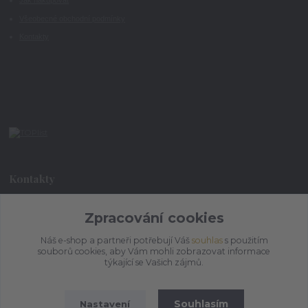
Jak nakupovat
Všeobecné obchodní podmínky
Kontakty
Kontakty
Zpracování cookies
+420 773 073 323
9:00 - 17:00
Náš e-shop a partneři potřebují Váš
souhlas
s použitím
souborů cookies, aby Vám mohli zobrazovat informace
admin@ihrnek.cz
týkající se Vašich zájmů.
Souhlasím
Nastavení