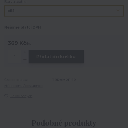
Barva textilu
Nejsme plátci DPH
369 Kč
/
ks
Přidat do košíku
Číslo produktu:
TRDAM011-19
Hlídat cenu / dostupnost
Do oblíbených
Podobné produkty