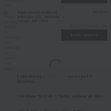
Tričko dámské Neříkej mi
369 Kč
/
ks
princezno, vole - Sněhurka - 5
variant - bílé, černé
do týdne od objednání > 10 ks
Zvolit variantu
U objednávky nad 1000,- doprava po ČR
ZDARMA
Odesíláme MAX do 72 hodin, většinou ale dříve.
Objednávky vyřizujeme 7dní v týdnu.