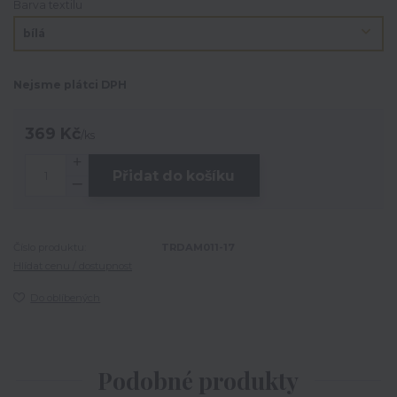
Barva textilu
Nejsme plátci DPH
369 Kč
/
ks
Přidat do košíku
Číslo produktu:
TRDAM011-17
Hlídat cenu / dostupnost
Do oblíbených
Podobné produkty