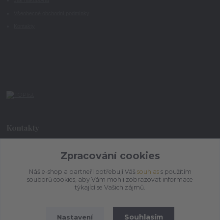
Jak nakupovat
Všeobecné obchodní podmínky
Kontakty
Kontakty
Zpracování cookies
+420 773 073 323
9:00 - 17:00
Náš e-shop a partneři potřebují Váš
souhlas
s použitím
souborů cookies, aby Vám mohli zobrazovat informace
admin@ihrnek.cz
týkající se Vašich zájmů.
Souhlasím
Nastavení