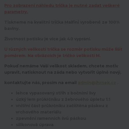
Pro zobrazení náhledu trička je nutné zadat veškeré
parametry.
Tiskneme na kvalitní trička Malfini vyrobené ze 100%
bavlny.
Životnost potisku je více jak 40 vyprání.
U různých velikostí trička se rozměr potisku může lišit
poměrem. Na obrázcích je tričko velikosti M.
Pokuď nemáme Vaší velikost skladem, chcete motiv
upravit,
natisknout na záda nebo vytvořit úplně nový,
kontaktujte nás, prosím na email
admin@ihrnek.cz
.
lehce vypasovaný střih s bočními švy
úzký lem průkrčníku z žebrového úpletu 1:1
vnitřní část průkrčníku začištěna páskou z
vrchového materiálu
zpevnění ramenních švů páskou
silikonová úprava