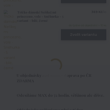
Tričko dámské Neříkej mi
369 Kč
/
ks
princezno, vole - Sněhurka - 5
variant - bílé, černé
do týdne od objednání > 10 ks
Zvolit variantu
U objednávky nad 1000,- doprava po ČR
ZDARMA
Odesíláme MAX do 72 hodin, většinou ale dříve.
Objednávky vyřizujeme 7dní v týdnu.