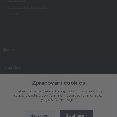
Jak nakupovat
Všeobecné obchodní podmínky
Kontakty
Kontakty
Zpracování cookies
+420 773 073 323
9:00 - 17:00
Náš e-shop a partneři potřebují Váš
souhlas
s použitím
souborů cookies, aby Vám mohli zobrazovat informace
admin@ihrnek.cz
týkající se Vašich zájmů.
Souhlasím
Nastavení