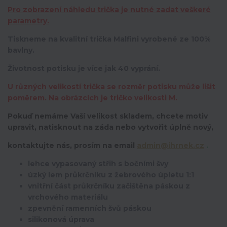
Pro zobrazení náhledu trička je nutné zadat veškeré
parametry.
Tiskneme na kvalitní trička Malfini vyrobené ze 100%
bavlny.
Životnost potisku je více jak 40 vyprání.
U různých velikostí trička se rozměr potisku může lišit
poměrem. Na obrázcích je tričko velikosti M.
Pokuď nemáme Vaší velikost skladem, chcete motiv
upravit,
natisknout na záda nebo vytvořit úplně nový,
kontaktujte nás, prosím na email
admin@ihrnek.cz
.
lehce vypasovaný střih s bočními švy
úzký lem průkrčníku z žebrového úpletu 1:1
vnitřní část průkrčníku začištěna páskou z
vrchového materiálu
zpevnění ramenních švů páskou
silikonová úprava