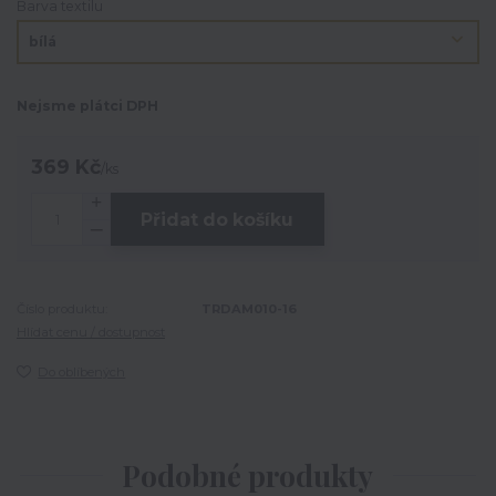
Barva textilu
Nejsme plátci DPH
369 Kč
/
ks
Přidat do košíku
Číslo produktu:
TRDAM010-16
Hlídat cenu / dostupnost
Do oblíbených
Podobné produkty