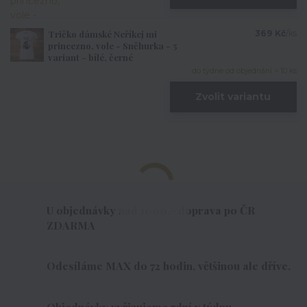
Tričko dámské Neříkej mi
369 Kč
/
ks
princezno, vole - Sněhurka - 5
variant - bílé, černé
do týdne od objednání > 10 ks
Zvolit variantu
U objednávky nad 1000,- doprava po ČR
ZDARMA
Odesíláme MAX do 72 hodin, většinou ale dříve.
Objednávky vyřizujeme 7dní v týdnu.