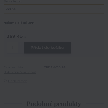
Barva textilu
Nejsme plátci DPH
369 Kč
/
ks
Přidat do košíku
Číslo produktu:
TRDAM010-24
Hlídat cenu / dostupnost
Do oblíbených
Podobné produkty