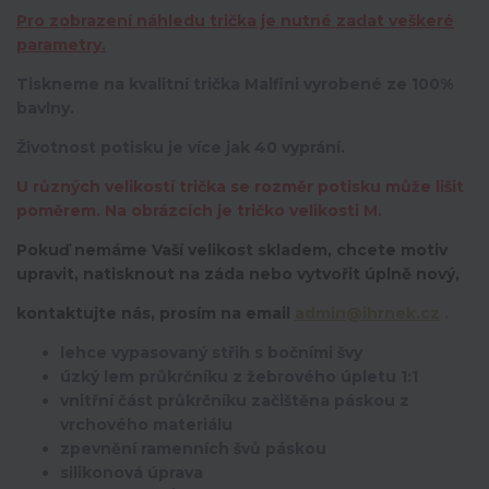
Pro zobrazení náhledu trička je nutné zadat veškeré
parametry.
Tiskneme na kvalitní trička Malfini vyrobené ze 100%
bavlny.
Životnost potisku je více jak 40 vyprání.
U různých velikostí trička se rozměr potisku může lišit
poměrem. Na obrázcích je tričko velikosti M.
Pokuď nemáme Vaší velikost skladem, chcete motiv
upravit,
natisknout na záda nebo vytvořit úplně nový,
kontaktujte nás, prosím na email
admin@ihrnek.cz
.
lehce vypasovaný střih s bočními švy
úzký lem průkrčníku z žebrového úpletu 1:1
vnitřní část průkrčníku začištěna páskou z
vrchového materiálu
zpevnění ramenních švů páskou
silikonová úprava