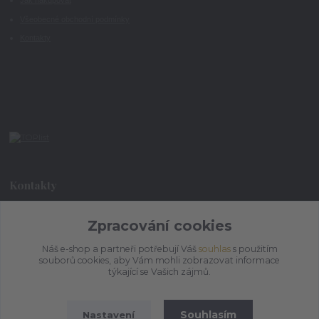
Jak nakupovat
Všeobecné obchodní podmínky
Kontakty
Kontakty
+420 773 073 323
Zpracování cookies
9:00 - 17:00
Náš e-shop a partneři potřebují Váš
souhlas
s použitím
souborů cookies, aby Vám mohli zobrazovat informace
admin@ihrnek.cz
týkající se Vašich zájmů.
Souhlasím
Nastavení