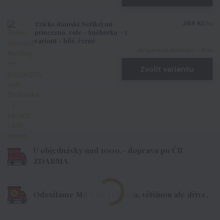
Tričko dámské Neříkej mi
369 Kč
/
ks
princezno, vole - Sněhurka - 5
variant - bílé, černé
do týdne od objednání > 10 ks
Zvolit variantu
U objednávky nad 1000,- doprava po ČR
ZDARMA
Odesíláme MAX do 72 hodin, většinou ale dříve.