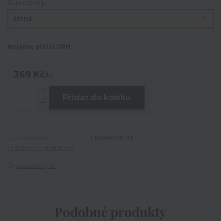
Barva textilu
Nejsme plátci DPH
369 Kč
/
ks
Přidat do košíku
Číslo produktu:
TRDAM010-32
Hlídat cenu / dostupnost
Do oblíbených
Podobné produkty