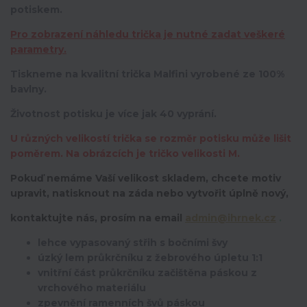
potiskem.
Pro zobrazení náhledu trička je nutné zadat veškeré
parametry.
Tiskneme na kvalitní trička Malfini vyrobené ze 100%
bavlny.
Životnost potisku je více jak 40 vyprání.
U různých velikostí trička se rozměr potisku může lišit
poměrem. Na obrázcích je tričko velikosti M.
Pokuď nemáme Vaší velikost skladem, chcete motiv
upravit,
natisknout na záda nebo vytvořit úplně nový,
kontaktujte nás, prosím na email
admin@ihrnek.cz
.
lehce vypasovaný střih s bočními švy
úzký lem průkrčníku z žebrového úpletu 1:1
vnitřní část průkrčníku začištěna páskou z
vrchového materiálu
zpevnění ramenních švů páskou