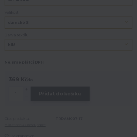
Velikost
Barva textilu
Nejsme plátci DPH
369 Kč
/
ks
Přidat do košíku
Číslo produktu:
TRDAM007-17
Hlídat cenu / dostupnost
Do oblíbených