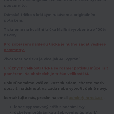
tričkem z naší originální kolekce na to všechny okolo
upozorníte.
Dámské tričko s krátkým rukávem a originálním
potiskem.
Tiskneme na kvalitní trička Malfini vyrobené ze 100%
bavlny.
Pro zobrazení náhledu trička je nutné zadat veškeré
parametry.
Životnost potisku je více jak 40 vyprání.
U různých velikostí trička se rozměr potisku může lišit
poměrem. Na obrázcích je tričko velikosti M.
Pokuď nemáme Vaší velikost skladem, chcete motiv
upravit,
natisknout na záda nebo vytvořit úplně nový,
kontaktujte nás, prosím na email
admin@ihrnek.cz
.
lehce vypasovaný střih s bočními švy
úzký lem průkrčníku z žebrového úpletu 1:1