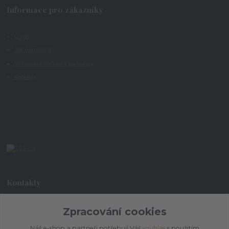
Informace pro zákazníky
O nás
Jak nakupovat
Všeobecné obchodní podmínky
Kontakty
Kontakty
+420 773 073 323
Zpracování cookies
9:00 - 17:00
Náš e-shop a partneři potřebují Váš
souhlas
s použitím