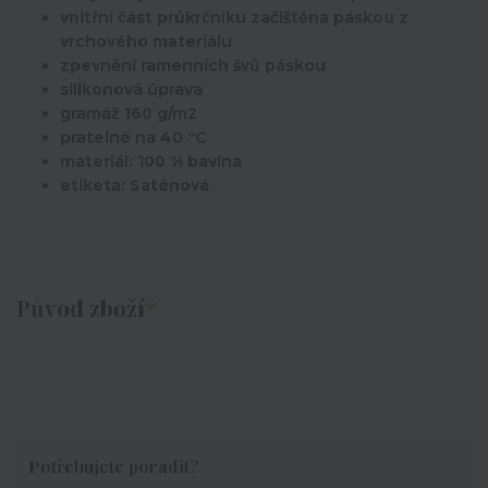
vnitřní část průkrčníku začištěna páskou z
vrchového materiálu
zpevnění ramenních švů páskou
silikonová úprava
gramáž 160 g/m2
pratelné na 40 °C
materiál: 100 % bavlna
etiketa: Saténová
Původ zboží
Potřebujete poradit?