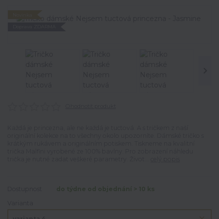
Novinka
Doprava ZDARMA
Ohodnotit produkt
Každá je princezna, ale ne každá je tuctová. A s tričkem z naší
originální kolekce na to všechny okolo upozorníte. Dámské tričko s
krátkým rukávem a originálním potiskem. Tiskneme na kvalitní
trička Malfini vyrobené ze 100% bavlny. Pro zobrazení náhledu
trička je nutné zadat veškeré parametry. Život...
celý popis
Dostupnost
do týdne od objednání > 10 ks
Varianta