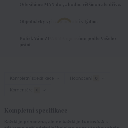
Odesíláme MAX do 72 hodin, většinou ale dříve.
Objednávky vyřizujeme 7dní v týdnu.
Potisk Vám ZDARMA upravíme podle Vašeho
přání.
Kompletní specifikace
Hodnocení
0
Komentáře
0
Kompletní specifikace
Každá je princezna, ale ne každá je tuctová. A s