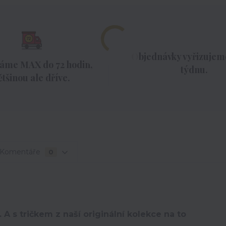
Objednávky vyřizujeme
áme MAX do 72 hodin,
týdnu.
ětšinou ale dříve.
Komentáře
0
 A s tričkem z naší originální kolekce na to