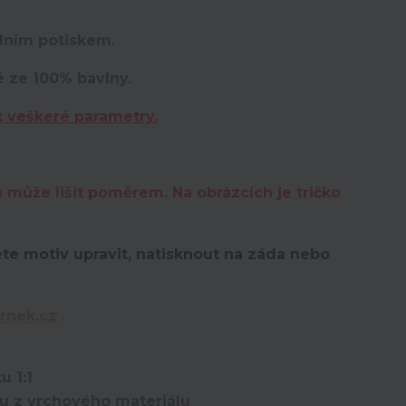
lním potiskem.
é ze 100% bavlny.
t veškeré parametry.
u může lišit poměrem. Na obrázcích je tričko
te motiv upravit,
natisknout na záda nebo
rnek.cz
.
u 1:1
ou z vrchového materiálu