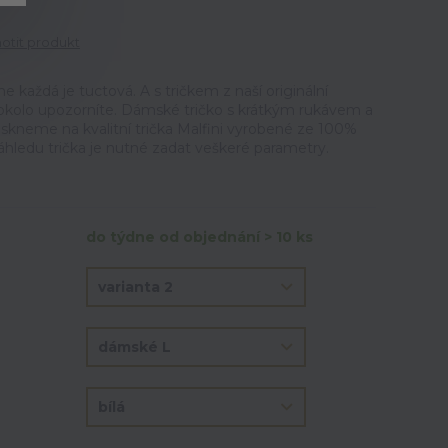
tit produkt
ne každá je tuctová. A s tričkem z naší originální
okolo upozorníte. Dámské tričko s krátkým rukávem a
iskneme na kvalitní trička Malfini vyrobené ze 100%
áhledu trička je nutné zadat veškeré parametry.
do týdne od objednání > 10 ks