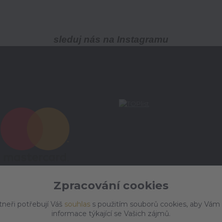
sleduj nás na Instagramu
Zpracování cookies
tneři potřebují Váš
souhlas
s použitím souborů cookies, aby Vám
informace týkající se Vašich zájmů.