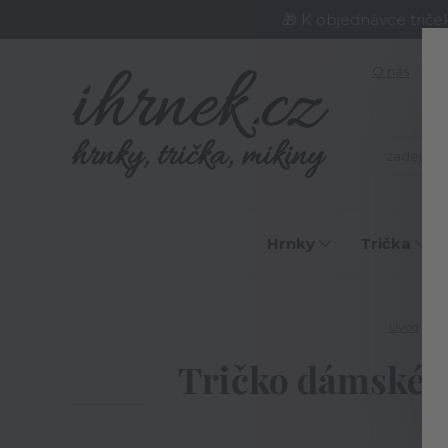
🎁 K objednávce triče
O nás
J
Hrnky
Trička
Úvod
T
Tričko dámské N