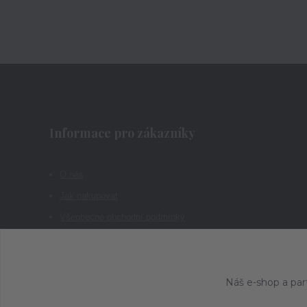
Informace pro zákazníky
O nás
Jak nakupovat
Všeobecné obchodní podmínky
Kontakty
Náš e-shop a par