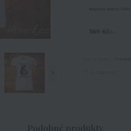
Nejsme plátci DPH
369 Kč
/
ks
Číslo produktu:
TRDAM0
Do oblíbených
Podobné produkty