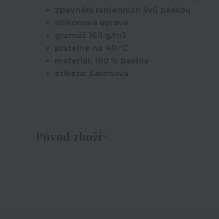
zpevnění ramenních švů páskou
silikonová úprava
gramáž 160 g/m2
pratelné na 40 °C
materiál: 100 % bavlna
etiketa: Saténová
Původ zboží