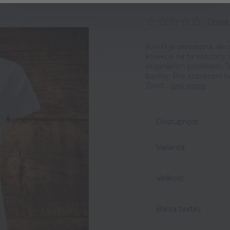
Ohodno
Každá je princezna, ale 
kolekce na to všechny 
originálním potiskem. T
bavlny. Pro zobrazení n
Život...
celý popis
Dostupnost
Varianta
Velikost
Barva textilu