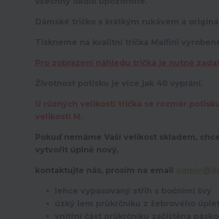
všechny okolo upozorníte.
Dámské tričko s krátkým rukávem a originá
Tiskneme na kvalitní trička Malfini vyroben
Pro zobrazení náhledu trička je nutné zada
Životnost potisku je více jak 40 vyprání.
U různých velikostí trička se rozměr potisk
velikosti M.
Pokuď nemáme Vaší velikost skladem, chce
vytvořit úplně nový,
kontaktujte nás, prosím na email
admin@ih
lehce vypasovaný střih s bočními švy
úzký lem průkrčníku z žebrového úplet
vnitřní část průkrčníku začištěna pásk