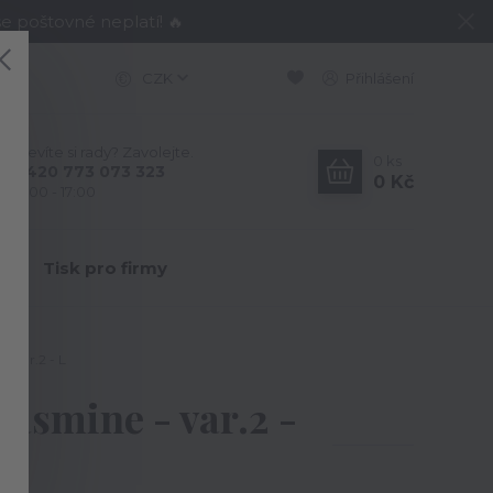
e poštovné neplatí! 🔥
CZK
Přihlášení
Nevíte si rady? Zavolejte.
0
ks
+420 773 073 323
0 Kč
9:00 - 17:00
Y
Tisk pro firmy
 var.2 - L
asmine - var.2 -