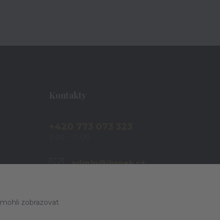
Kontakty
+420 773 073 323
9:00 - 17:00
admin@ihrnek.cz
 mohli zobrazovat