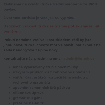
Tiskneme na kvalitní trička Malfini vyrobené ze 100%
bavlny.
Životnost potisku je více jak 40 vyprání.
U různých velikostí trička se rozměr potisku může lišit
poměrem.
Pokuď nemáme Vaší velikost skladem, rádi by jste
jinou barvu trička, chcete motiv upravit,
natisknout na
záda nebo vytvořit úplně nový,
kontaktujte nás, prosím na email
admin@ihrnek.cz
.
lehce vypasovaný střih s bočními švy
úzký lem průkrčníku z žebrového úpletu 1:1
vnitřní část průkrčníku začištěna páskou z
vrchového materiálu
zpevnění ramenních švů páskou
silikonová úprava
gramáž 160 g/m2
pratelné na 40 °C