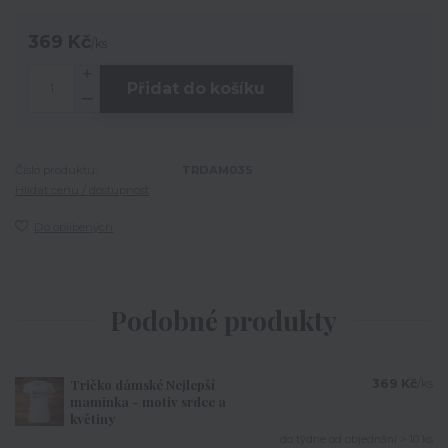
369 Kč
/
ks
Přidat do košíku
Číslo produktu:
TRDAM035
Hlídat cenu / dostupnost
Do oblíbených
Podobné produkty
Tričko dámské Nejlepší
369 Kč
/
ks
maminka - motiv srdce a
květiny
do týdne od objednání > 10 ks