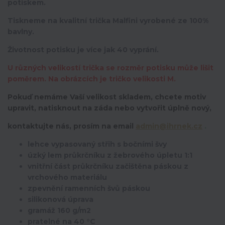
potiskem.
Tiskneme na kvalitní trička Malfini vyrobené ze 100%
bavlny.
Životnost potisku je více jak 40 vyprání.
U různých velikostí trička se rozměr potisku může lišit
poměrem. Na obrázcích je tričko velikosti M.
Pokuď nemáme Vaší velikost skladem, chcete motiv
upravit,
natisknout na záda nebo vytvořit úplně nový,
kontaktujte nás, prosím na email
admin@ihrnek.cz
.
lehce vypasovaný střih s bočními švy
úzký lem průkrčníku z žebrového úpletu 1:1
vnitřní část průkrčníku začištěna páskou z
vrchového materiálu
zpevnění ramenních švů páskou
silikonová úprava
gramáž 160 g/m2
pratelné na 40 °C