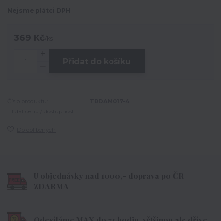
Nejsme plátci DPH
369 Kč
/
ks
Přidat do košíku
Číslo produktu:
TRDAM017-4
Hlídat cenu / dostupnost
Do oblíbených
U objednávky nad 1000,- doprava po ČR
ZDARMA
Odesíláme MAX do 72 hodin, většinou ale dříve.