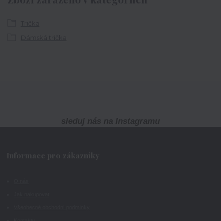
Trička
Dámská trička
sleduj nás na Instagramu
Informace pro zákazníky
O nás
Jak nakupovat
Všeobecné obchodní podmínky
Kontakty