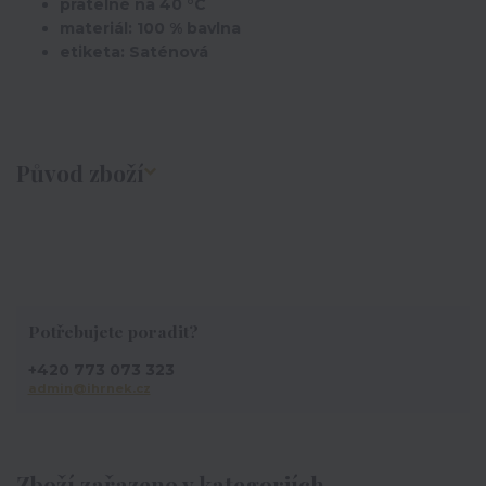
pratelné na 40 °C
materiál: 100 % bavlna
etiketa: Saténová
Původ zboží
Potřebujete poradit?
+420 773 073 323
admin@ihrnek.cz
Zboží zařazeno v kategoriích