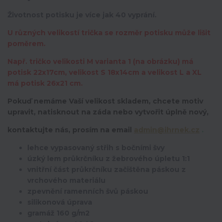
Životnost potisku je více jak 40 vyprání.
U různých velikostí trička se rozměr potisku může lišit
poměrem.
Např. tričko velikosti M varianta 1 (na obrázku) má
potisk 22x17cm, velikost S 18x14cm a velikost L a XL
má potisk 26x21 cm.
Pokuď nemáme Vaší velikost skladem, chcete motiv
upravit,
natisknout na záda nebo vytvořit úplně nový,
kontaktujte nás, prosím na email
admin@ihrnek.cz
.
lehce vypasovaný střih s bočními švy
úzký lem průkrčníku z žebrového úpletu 1:1
vnitřní část průkrčníku začištěna páskou z
vrchového materiálu
zpevnění ramenních švů páskou
silikonová úprava
gramáž 160 g/m2