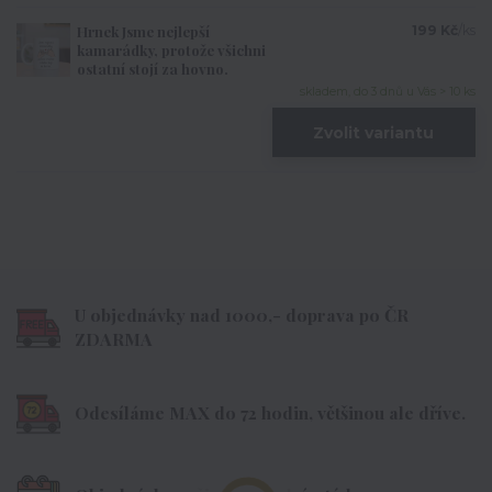
Hrnek Jsme nejlepší
199 Kč
/
ks
kamarádky, protože všichni
ostatní stojí za hovno.
skladem, do 3 dnů u Vás > 10 ks
Zvolit variantu
U objednávky nad 1000,- doprava po ČR
ZDARMA
Odesíláme MAX do 72 hodin, většinou ale dříve.