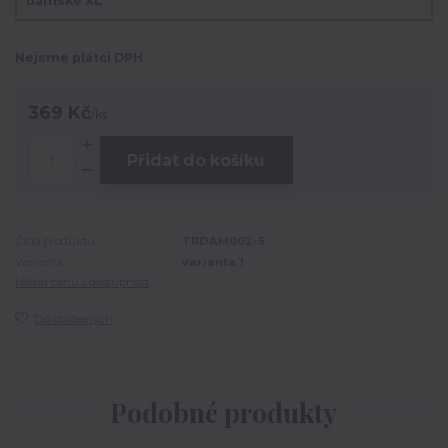
Nejsme plátci DPH
369 Kč
/
ks
Přidat do košíku
Číslo produktu:
TRDAM002-5
Varianta:
varianta 1
Hlídat cenu / dostupnost
Do oblíbených
Podobné produkty