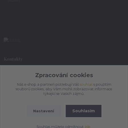
Kontakty
+420 773 073 323
Zpracování cookies
9:00 - 17:00
Náš e-shop a partneři potřebují Váš
souhlas
s použitím
souborů cookies, aby Vám mohli zobrazovat informace
admin@ihrnek.cz
týkající se Vašich zájmů.
Souhlasím
Nastavení
Souhlas můžete odmítnout
zde
.