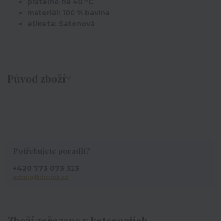
pratelné na 40 °C
materiál: 100 % bavlna
etiketa: Saténová
Původ zboží
Potřebujete poradit?
+420 773 073 323
admin@ihrnek.cz
Zboží zařazeno v kategoriích