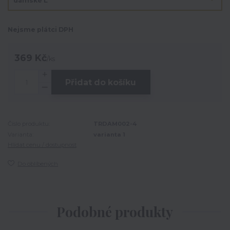
Nejsme plátci DPH
369 Kč
/
ks
Přidat do košíku
Číslo produktu:
TRDAM002-4
Varianta:
varianta 1
Hlídat cenu / dostupnost
Do oblíbených
Podobné produkty