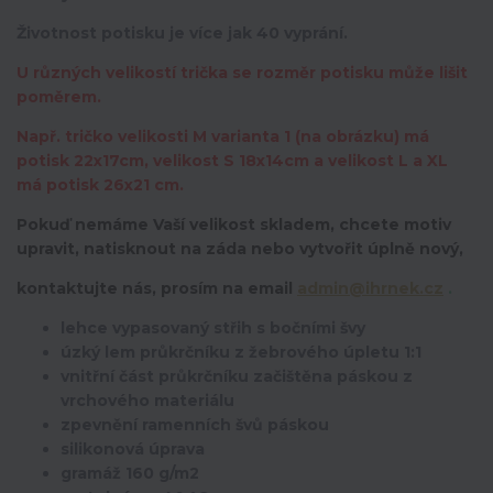
Životnost potisku je více jak 40 vyprání.
U různých velikostí trička se rozměr potisku může lišit
poměrem.
Např. tričko velikosti M varianta 1 (na obrázku) má
potisk 22x17cm, velikost S 18x14cm a velikost L a XL
má potisk 26x21 cm.
Pokuď nemáme Vaší velikost skladem, chcete motiv
upravit,
natisknout na záda nebo vytvořit úplně nový,
kontaktujte nás, prosím na email
admin@ihrnek.cz
.
lehce vypasovaný střih s bočními švy
úzký lem průkrčníku z žebrového úpletu 1:1
vnitřní část průkrčníku začištěna páskou z
vrchového materiálu
zpevnění ramenních švů páskou
silikonová úprava
gramáž 160 g/m2