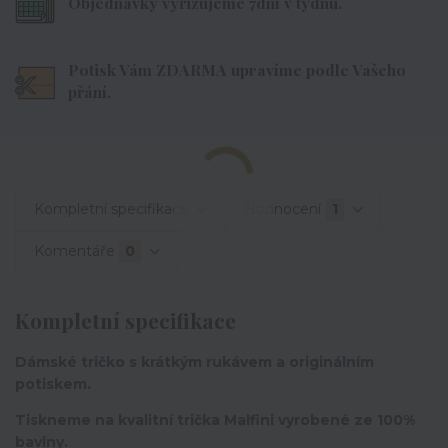
Objednávky vyřizujeme 7dní v týdnu.
Potisk Vám ZDARMA upravíme podle Vašeho
přání.
Kompletní specifikace
Hodnocení
1
Komentáře
0
Kompletní specifikace
Dámské tričko s krátkým rukávem a originálním
potiskem.
Tiskneme na kvalitní trička Malfini vyrobené ze 100%
bavlny.