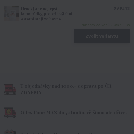
Hrnek Jsme nejlepší
199 Kč
/
ks
kamarádky, protože všichni
ostatní stojí za hovno.
skladem, do 3 dnů u Vás > 10 ks
Zvolit variantu
U objednávky nad 1000,- doprava po ČR
ZDARMA
Odesíláme MAX do 72 hodin, většinou ale dříve.