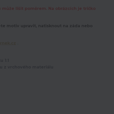
u může lišit poměrem. Na obrázcích je tričko
te motiv upravit,
natisknout na záda nebo
rnek.cz
.
u 1:1
ou z vrchového materiálu