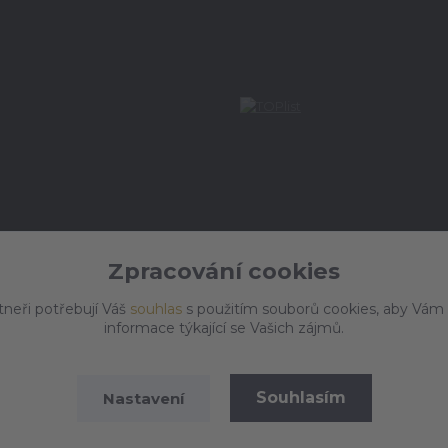
Zpracování cookies
tneři potřebují Váš
souhlas
s použitím souborů cookies, aby Vám
informace týkající se Vašich zájmů.
Souhlasím
Nastavení
Vytvořeno na
Eshop-rychle.cz