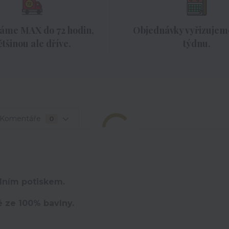
áme MAX do 72 hodin,
Objednávky vyřizujeme
ětšinou ale dříve.
týdnu.
Komentáře
0
lním potiskem.
é ze 100% bavlny.