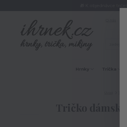
🎁 K objednávce triče
O nás
J
Hrnky
Trička
Úvod
Tričk
Tričko dámské J