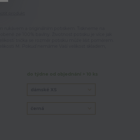
tit produkt
m rukávem a originálním potiskem. Tiskneme na
vyrobené ze 100% bavlny. Životnost potisku je více jak
elikostí trička se rozměr potisku může lišit poměrem.
velikosti M. Pokuď nemáme Vaší velikost skladem,
do týdne od objednání > 10 ks