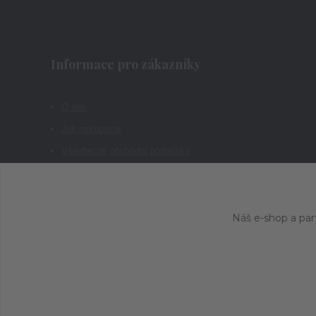
Informace pro zákazníky
O nás
Jak nakupovat
Všeobecné obchodní podmínky
Kontakty
Náš e-shop a par