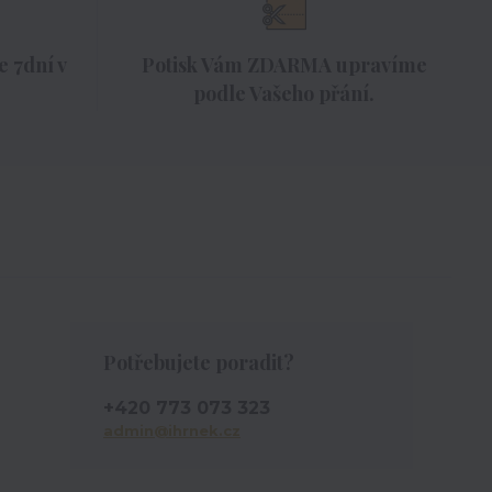
 7dní v
Potisk Vám ZDARMA upravíme
podle Vašeho přání.
Potřebujete poradit?
+420 773 073 323
admin@ihrnek.cz