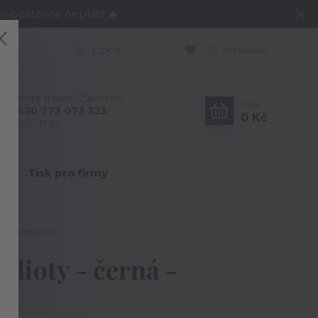
e poštovné neplatí! 🔥
CZK
Přihlášení
Nevíte si rady? Zavolejte.
0
ks
+420 773 073 323
0 Kč
9:00 - 17:00
Y
Tisk pro firmy
ná - dámská XS
idioty - černá -