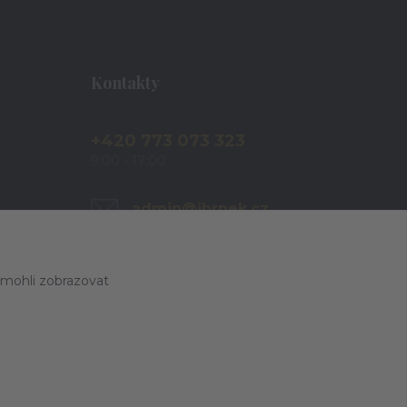
Kontakty
+420 773 073 323
9:00 - 17:00
admin@ihrnek.cz
 mohli zobrazovat