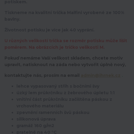
potiskem.
Tiskneme na kvalitní trička Malfini vyrobené ze 100%
bavlny.
Životnost potisku je více jak 40 vyprání.
U různých velikostí trička se rozměr potisku může lišit
poměrem. Na obrázcích je tričko velikosti M.
Pokuď nemáme Vaší velikost skladem, chcete motiv
upravit,
natisknout na záda nebo vytvořit úplně nový,
kontaktujte nás, prosím na email
admin@ihrnek.cz
.
lehce vypasovaný střih s bočními švy
úzký lem průkrčníku z žebrového úpletu 1:1
vnitřní část průkrčníku začištěna páskou z
vrchového materiálu
zpevnění ramenních švů páskou
silikonová úprava
gramáž 160 g/m2
pratelné na 40 °C