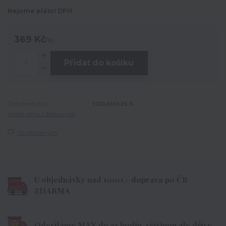
Nejsme plátci DPH
369 Kč
/
ks
Přidat do košíku
Číslo produktu:
TRDAM025-5
Hlídat cenu / dostupnost
Do oblíbených
U objednávky nad 1000,- doprava po ČR
ZDARMA
Odesíláme MAX do 72 hodin, většinou ale dříve.