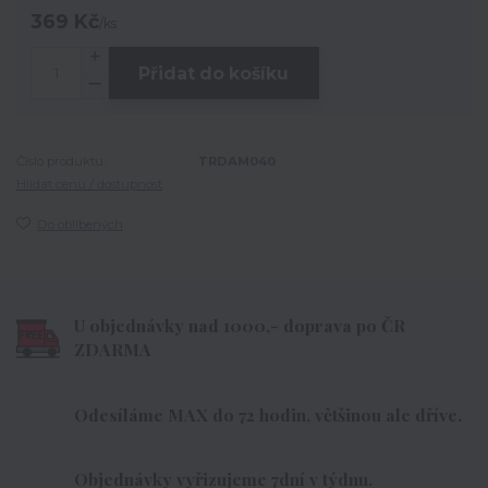
369 Kč
/
ks
Přidat do košíku
Číslo produktu:
TRDAM040
Hlídat cenu / dostupnost
Do oblíbených
U objednávky nad 1000,- doprava po ČR
ZDARMA
Odesíláme MAX do 72 hodin, většinou ale dříve.
Objednávky vyřizujeme 7dní v týdnu.