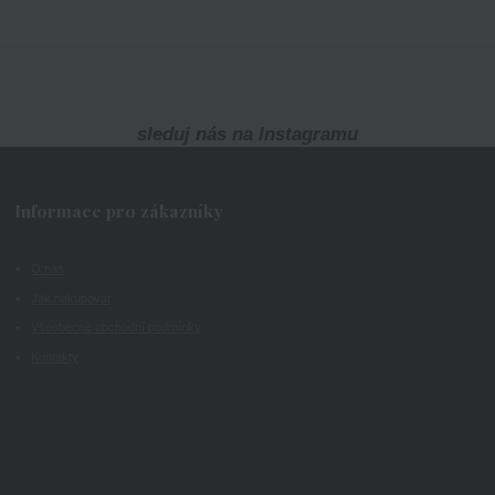
sleduj nás na Instagramu
Informace pro zákazníky
O nás
Jak nakupovat
Všeobecné obchodní podmínky
Kontakty