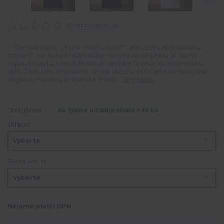
Ohodnotit produkt
✨ Dámské tričko „I think I need a drink“ – pro ženy s nadhledem a
smyslem pro humor! Když se den nevyvíjí podle plánu, je čas na
kapku kouzel a něco dobrého do sklenky! Tento originální motiv s
vílou Zvonilkou a nápisem „I think I need a drink“ přináší hravý mix
elegance, humoru a rebelství. Tričko ...
celý popis
Dostupnost
do týdne od objednání > 10 ks
Velikost
Barva textilu
Nejsme plátci DPH