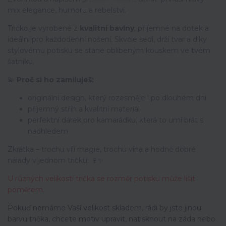
mix elegance, humoru a rebelství.
Tričko je vyrobené z
kvalitní bavlny
, příjemné na dotek a
ideální pro každodenní nošení. Skvěle sedí, drží tvar a díky
stylovému potisku se stane oblíbeným kouskem ve tvém
šatníku.
💫
Proč si ho zamiluješ:
originální design, který rozesměje i po dlouhém dni
příjemný střih a kvalitní materiál
perfektní dárek pro kamarádku, která to umí brát s
nadhledem
Zkrátka – trochu vílí magie, trochu vína a hodně dobré
nálady v jednom tričku! 🍷✨
U různých velikostí trička se rozměr potisku může lišit
poměrem.
Pokuď nemáme Vaší velikost skladem, rádi by jste jinou
barvu trička, chcete motiv upravit,
natisknout na záda nebo