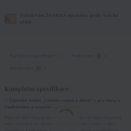
Potisk Vám ZDARMA upravíme podle Vašeho
přání.
Kompletní specifikace
Hodnocení
0
Komentáře
0
Kompletní specifikace
✨
Dámské tričko „I think I need a drink“ – pro ženy s
nadhledem a smyslem pro humor!
Když se den nevyvíjí podle plánu, je čas na kapku kouzel a
něco dobrého do sklenky! Tento originální motiv s vílou
Zvonilkou a nápisem
„I think I need a drink“
přináší hravý