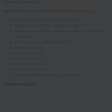
vytvořit úplně nový,
kontaktujte nás, prosím na email
admin@ihrnek.cz
.
lehce vypasovaný střih s bočními švy
úzký lem průkrčníku z žebrového úpletu 1:1
vnitřní část průkrčníku začištěna páskou z vrchového
materiálu
zpevnění ramenních švů páskou
silikonová úprava
gramáž 160 g/m2
pratelné na 40 °C
materiál: 100 % bavlna
etiketa: Saténová
Životnost potisku je více jak 40 vyprání.
Tabulka velikostí: