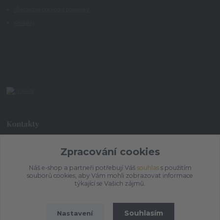
Všeobecné obchodní podmínky
Kontakty
Kontakty
Zpracování cookies
+420 773 073 323
9:00 - 17:00
Náš e-shop a partneři potřebují Váš
souhlas
s použitím
souborů cookies, aby Vám mohli zobrazovat informace
admin@ihrnek.cz
týkající se Vašich zájmů.
Souhlasím
Nastavení