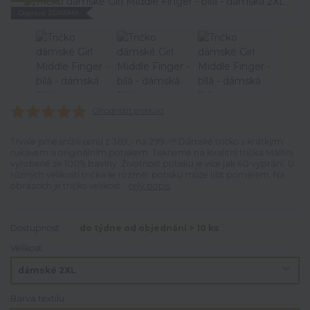
Doprava ZDARMA
Ohodnotit produkt
Trvale jsme snížili cenu z 369,- na 299,-!!! Dámské tričko s krátkým
rukávem a originálním potiskem. Tiskneme na kvalitní trička Malfini
vyrobené ze 100% bavlny. Životnost potisku je více jak 40 vyprání. U
různých velikostí trička se rozměr potisku může lišit poměrem. Na
obrázcích je tričko velikost...
celý popis
Dostupnost
do týdne od objednání > 10 ks
Velikost
Barva textilu