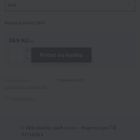
Nejsme plátci DPH
369 Kč
/
ks
Přidat do košíku
Číslo produktu:
TRDAM020-11
Hlídat cenu / dostupnost
Do oblíbených
U objednávky nad 1000,- doprava po ČR
ZDARMA