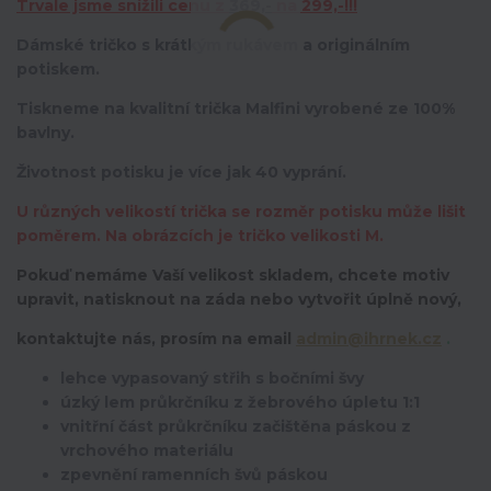
Trvale jsme snížili cenu z
369,-
na 299,-!!!
Dámské tričko s krátkým rukávem a originálním
potiskem.
Tiskneme na kvalitní trička Malfini vyrobené ze 100%
bavlny.
Životnost potisku je více jak 40 vyprání.
U různých velikostí trička se rozměr potisku může lišit
poměrem. Na obrázcích je tričko velikosti M.
Pokuď nemáme Vaší velikost skladem, chcete motiv
upravit,
natisknout na záda nebo vytvořit úplně nový,
kontaktujte nás, prosím na email
admin@ihrnek.cz
.
lehce vypasovaný střih s bočními švy
úzký lem průkrčníku z žebrového úpletu 1:1
vnitřní část průkrčníku začištěna páskou z
vrchového materiálu
zpevnění ramenních švů páskou