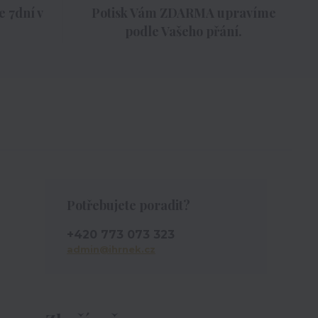
 7dní v
Potisk Vám ZDARMA upravíme
podle Vašeho přání.
Potřebujete poradit?
+420 773 073 323
admin@ihrnek.cz