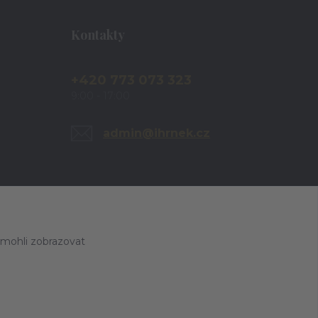
Kontakty
+420 773 073 323
9:00 - 17:00
admin@ihrnek.cz
 mohli zobrazovat