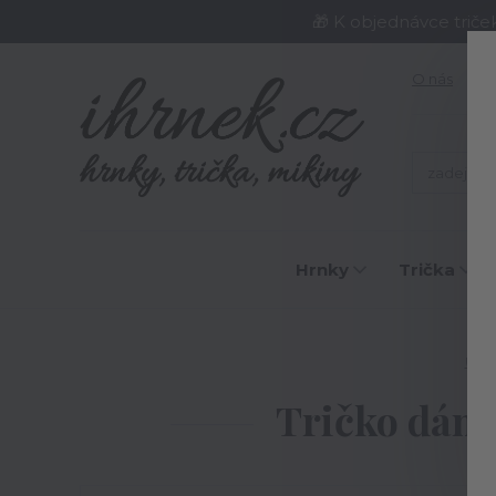
🎁 K objednávce triče
O nás
J
Hrnky
Trička
Úvo
Tričko dáms