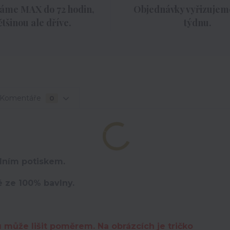
áme MAX do 72 hodin,
Objednávky vyřizujeme
ětšinou ale dříve.
týdnu.
Komentáře
0
lním potiskem.
é ze 100% bavlny.
u může lišit poměrem. Na obrázcích je tričko