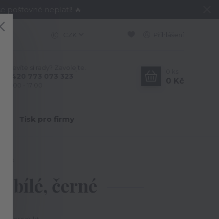
e poštovné neplatí! 🔥
CZK
Přihlášení
Nevíte si rady? Zavolejte.
0
ks
+420 773 073 323
0 Kč
9:00 - 17:00
Y
Tisk pro firmy
černé
 bílé, černé