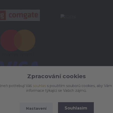
Zpracování cookies
tneři potřebují Váš
souhlas
s použitím souborů cookies, aby Vám
informace týkající se Vašich zájmů.
Souhlasím
Nastavení