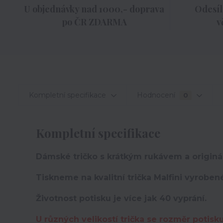
U objednávky nad 1000,- doprava
Odesíl
po ČR ZDARMA
v
Kompletní specifikace
Hodnocení
0
Kompletní specifikace
Dámské tričko s krátkým rukávem a originá
Tiskneme na kvalitní trička Malfini vyroben
Životnost potisku je více jak 40 vyprání.
U různých velikostí trička se rozměr potisk