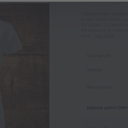
Ohodno
Dámské tričko s krátký
kvalitní trička Malfini 
40 vyprání. U různých v
Na obrázcích je tričko 
chce...
celý popis
Dostupnost
Velikost
Barva textilu
Nejsme plátci DPH