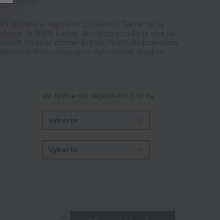
tit produkt
m rukávem a originálním potiskem. Tiskneme na
vyrobené ze 100% bavlny. Životnost potisku je více jak
elikostí trička se rozměr potisku může lišit poměrem.
velikosti M. Pokuď nemáme Vaší velikost skladem,
do týdne od objednání > 10 ks