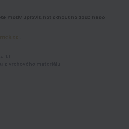
te motiv upravit,
natisknout na záda nebo
rnek.cz
.
u 1:1
ou z vrchového materiálu