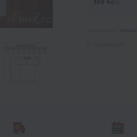
369 Kč
/
ks
Číslo produktu:
TRDAM0
Do oblíbených