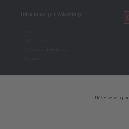
Informace pro zákazníky
O nás
Jak nakupovat
Všeobecné obchodní podmínky
Kontakty
Náš e-shop a par