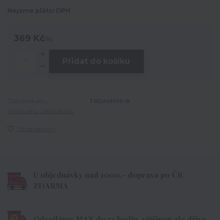
Nejsme plátci DPH
369 Kč
/
ks
Přidat do košíku
Číslo produktu:
TRDAM019-9
Hlídat cenu / dostupnost
Do oblíbených
U objednávky nad 1000,- doprava po ČR
ZDARMA
Odesíláme MAX do 72 hodin, většinou ale dříve.