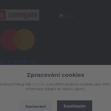
Zpracování cookies
tneři potřebují Váš
souhlas
s použitím souborů cookies, aby Vám
informace týkající se Vašich zájmů.
Souhlasím
Nastavení