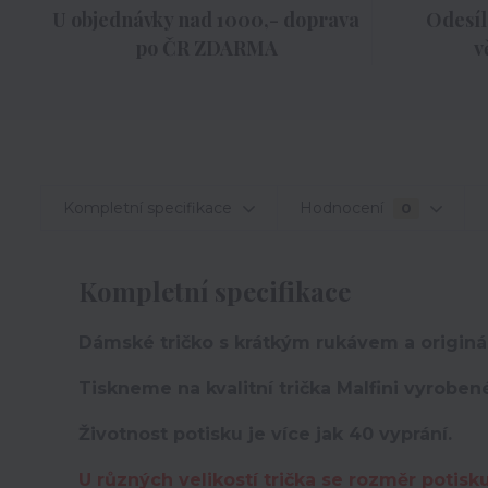
U objednávky nad 1000,- doprava
Odesíl
po ČR ZDARMA
v
Kompletní specifikace
Hodnocení
0
Kompletní specifikace
Dámské tričko s krátkým rukávem a originá
Tiskneme na kvalitní trička Malfini vyroben
Životnost potisku je více jak 40 vyprání.
U různých velikostí trička se rozměr potisk