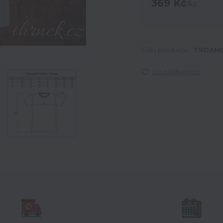
369 Kč
/
ks
Číslo produktu:
TRDAM0
Do oblíbených