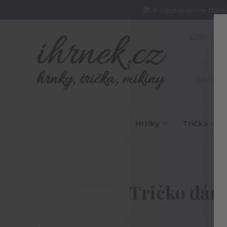
🎁 K objednávce triče
O nás
J
Hrnky
Trička
Úvo
Tričko dáms