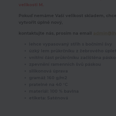
velikosti M.
Pokuď nemáme Vaší velikost skladem, chce
vytvořit úplně nový,
kontaktujte nás, prosím na email
admin@ih
lehce vypasovaný střih s bočními švy
úzký lem průkrčníku z žebrového úplet
vnitřní část průkrčníku začištěna pásk
zpevnění ramenních švů páskou
silikonová úprava
gramáž 160 g/m2
pratelné na 40 °C
materiál: 100 % bavlna
etiketa: Saténová