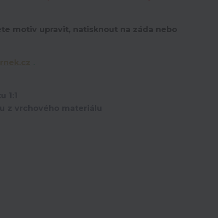
te motiv upravit,
natisknout na záda nebo
rnek.cz
.
u 1:1
ou z vrchového materiálu