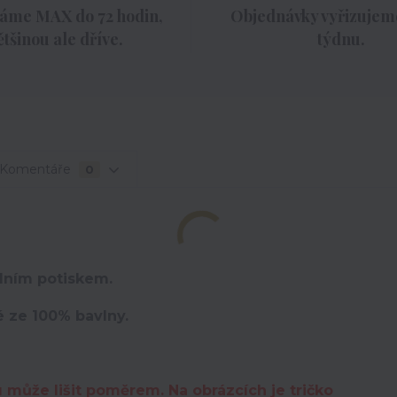
áme MAX do 72 hodin,
Objednávky vyřizujeme
ětšinou ale dříve.
týdnu.
Komentáře
0
lním potiskem.
é ze 100% bavlny.
u může lišit poměrem. Na obrázcích je tričko