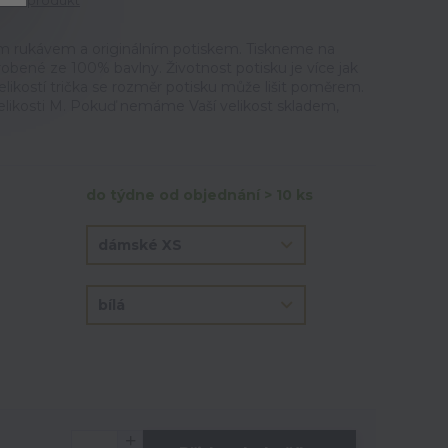
tit produkt
m rukávem a originálním potiskem. Tiskneme na
vyrobené ze 100% bavlny. Životnost potisku je více jak
elikostí trička se rozměr potisku může lišit poměrem.
velikosti M. Pokuď nemáme Vaší velikost skladem,
do týdne od objednání > 10 ks