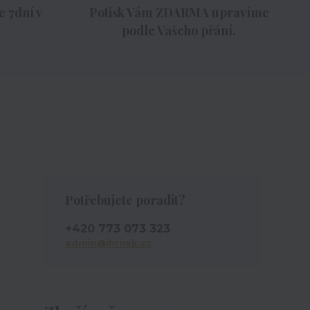
 7dní v
Potisk Vám ZDARMA upravíme
podle Vašeho přání.
Potřebujete poradit?
+420 773 073 323
admin@ihrnek.cz