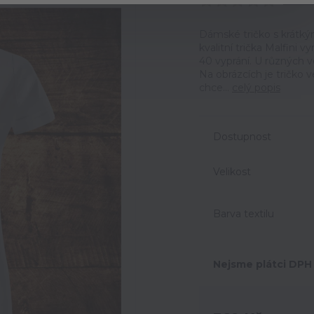
Ohodno
Dámské tričko s krátký
kvalitní trička Malfini 
40 vyprání. U různých v
Na obrázcích je tričko 
chce...
celý popis
Dostupnost
Velikost
Barva textilu
Nejsme plátci DPH