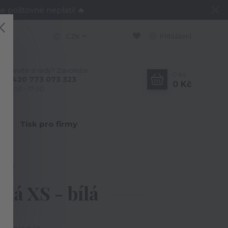
e poštovné neplatí! 🔥
CZK
Přihlášení
Nevíte si rady? Zavolejte.
0
ks
+420 773 073 323
0 Kč
9:00 - 17:00
Y
Tisk pro firmy
 bílá
ká XS - bílá