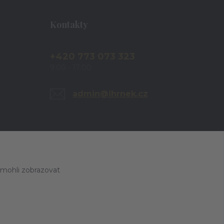
Kontakty
+420 773 073 323
9:00 - 17:00
admin@ihrnek.cz
 mohli zobrazovat