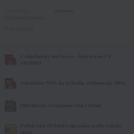
Číslo produktu:
SLEVA200
Hlídat cenu / dostupnost
Do oblíbených
U objednávky nad 1000,- doprava po ČR
ZDARMA
Odesíláme MAX do 72 hodin, většinou ale dříve.
Objednávky vyřizujeme 7dní v týdnu.
Potisk Vám ZDARMA upravíme podle Vašeho
přání.