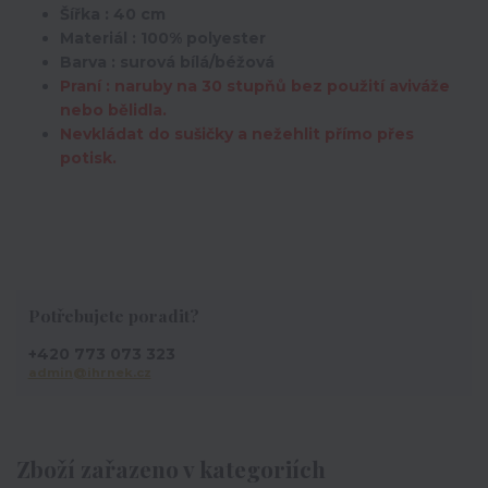
Šířka : 40 cm
Materiál : 100% polyester
Barva : surová bílá/béžová
Praní : naruby na 30 stupňů bez použití aviváže
nebo bělidla.
Nevkládat do sušičky a nežehlit přímo přes
potisk.
Potřebujete poradit?
+420 773 073 323
admin@ihrnek.cz
Zboží zařazeno v kategoriích