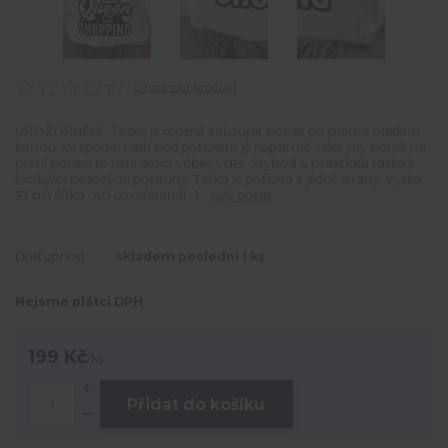
Ohodnotit produkt
UPOZORNĚNÍ : Tašku je možné zakoupit pouze po platbě předem
kartou. Ve spodní části pod potiskem je nepatrně vidět jiný potisk,na
první pohled to není skoro vůbec vidět. Stylová a praktická taška s
širokými béžovými popruhy. Taška je potisklá z jedné strany. Výška :
33 cm Šířka : 40 cm Materiál : 1...
celý popis
Dostupnost
skladem poslední 1 ks
Nejsme plátci DPH
199 Kč
/
ks
Přidat do košíku