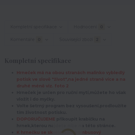
Kompletní specifikace
Hodnocení
0
Komentáře
0
Související zboží
2
Kompletní specifikace
Hrneček má na obou stranách malinko vybledlý
potisk ve slově "život",na jedné straně více a na
druhé méně viz. foto 2
Hrneček je určen pro ruční mytí,můžete ho však
vložit i do myčky.
Volte šetrný program bez vysoušení,prodloužíte
tím životnost potisku.
DOPORUČUJEME
přikoupit krabičku na
hrnek,kterou najdete níže na této stránce.
K hrnečku se skvěle hodí bambusový