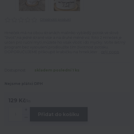
Ohodnotit produkt
Hrneček má na obou stranách malinko vybledlý potisk ve slově
"život",na jedné straně více a na druhé méně viz. foto 2 Hrneček je
určen pro ruční mytí,můžete ho však vložit i do myčky. Volte šetrný
program bez vysoušení,prodloužíte tím životnost potisku.
DOPORUČUJEME přikoupit krabičku na hrnek,kter...
celý popis
Dostupnost
skladem poslední 1 ks
Nejsme plátci DPH
129 Kč
/
ks
Přidat do košíku