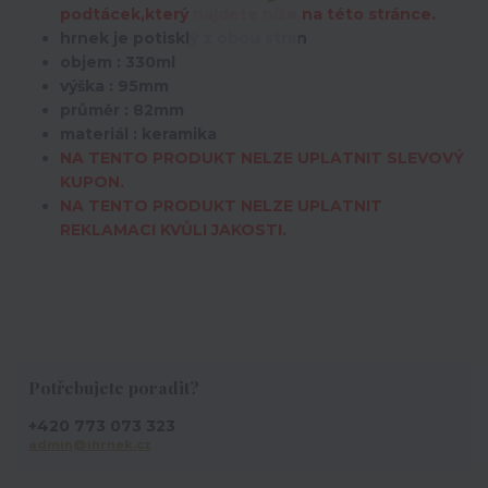
podtácek,který najdete níže na této stránce.
hrnek je potisklý z obou stran
objem : 330ml
výška : 95mm
průměr : 82mm
materiál : keramika
NA TENTO PRODUKT NELZE UPLATNIT SLEVOVÝ
KUPON.
NA TENTO PRODUKT NELZE UPLATNIT
REKLAMACI KVŮLI JAKOSTI.
Potřebujete poradit?
+420 773 073 323
admin@ihrnek.cz