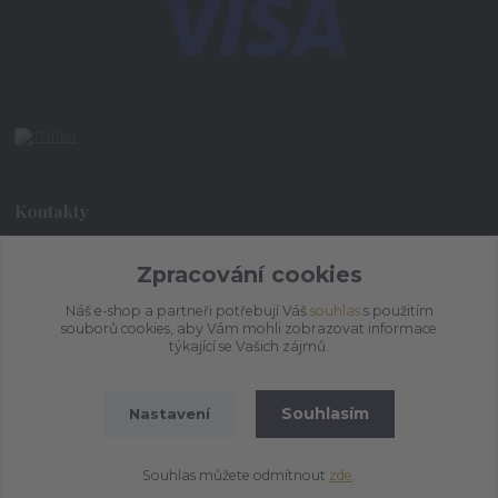
Kontakty
+420 773 073 323
Zpracování cookies
9:00 - 17:00
Náš e-shop a partneři potřebují Váš
souhlas
s použitím
souborů cookies, aby Vám mohli zobrazovat informace
admin@ihrnek.cz
týkající se Vašich zájmů.
Souhlasím
Nastavení
Souhlas můžete odmítnout
zde
.
Vytvořeno na
Eshop-rychle.cz