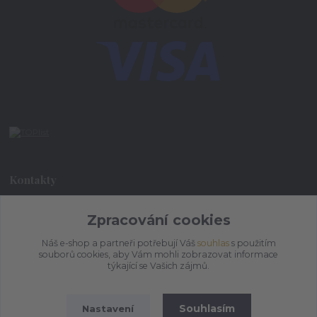
Kontakty
Zpracování cookies
+420 773 073 323
9:00 - 17:00
Náš e-shop a partneři potřebují Váš
souhlas
s použitím
souborů cookies, aby Vám mohli zobrazovat informace
admin@ihrnek.cz
týkající se Vašich zájmů.
Souhlasím
Nastavení