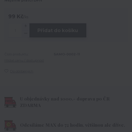
Nejsme plátci DPH
99 Kč
/
ks
Přidat do košíku
Číslo produktu:
SAMO-0002-11
Hlídat cenu / dostupnost
Do oblíbených
U objednávky nad 1000,- doprava po ČR
ZDARMA
Odesíláme MAX do 72 hodin, většinou ale dříve.