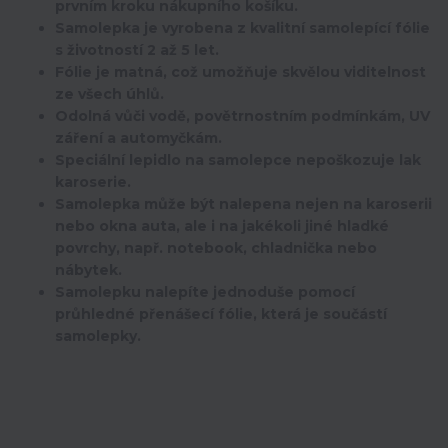
prvním kroku nákupního košíku.
Samolepka je vyrobena z kvalitní samolepící fólie
s životností 2 až 5 let.
Fólie je matná, což umožňuje skvělou viditelnost
ze všech úhlů.
Odolná vůči vodě, povětrnostním podmínkám, UV
záření a automyčkám.
Speciální lepidlo na samolepce nepoškozuje lak
karoserie.
Samolepka může být nalepena nejen na karoserii
nebo okna auta, ale i na jakékoli jiné hladké
povrchy, např. notebook, chladnička nebo
nábytek.
Samolepku nalepíte jednoduše pomocí
průhledné přenášecí fólie, která je součástí
samolepky.