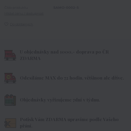
Číslo produktu:
SAMO-0002-5
Hlídat cenu / dostupnost
Do oblíbených
U objednávky nad 1000,- doprava po ČR
ZDARMA
Odesíláme MAX do 72 hodin, většinou ale dříve.
Objednávky vyřizujeme 7dní v týdnu.
Potisk Vám ZDARMA upravíme podle Vašeho
přání.