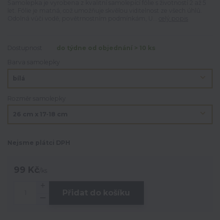
Samolepka je vyrobena z kvalitní samolepící fólie s životností 2 až 5
let. Fólie je matná, což umožňuje skvělou viditelnost ze všech úhlů.
Odolná vůči vodě, povětrnostním podmínkám, U...
celý popis
Dostupnost
do týdne od objednání > 10 ks
Barva samolepky
Rozměr samolepky
Nejsme plátci DPH
99 Kč
/
ks
Přidat do košíku