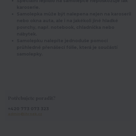
Speciální lepidlo na samolepce nepoškozuje lak
karoserie.
Samolepka může být nalepena nejen na karoserii
nebo okna auta, ale i na jakékoli jiné hladké
povrchy, např. notebook, chladnička nebo
nábytek.
Samolepku nalepíte jednoduše pomocí
průhledné přenášecí fólie, která je součástí
samolepky.
Potřebujete poradit?
+420 773 073 323
admin@ihrnek.cz