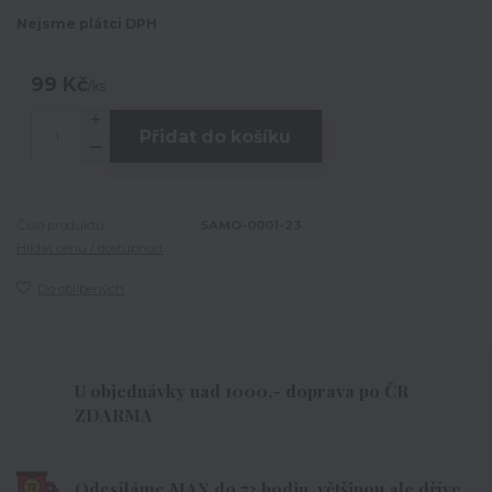
Nejsme plátci DPH
99 Kč
/
ks
Přidat do košíku
Číslo produktu:
SAMO-0001-23
Hlídat cenu / dostupnost
Do oblíbených
U objednávky nad 1000,- doprava po ČR
ZDARMA
Odesíláme MAX do 72 hodin, většinou ale dříve.