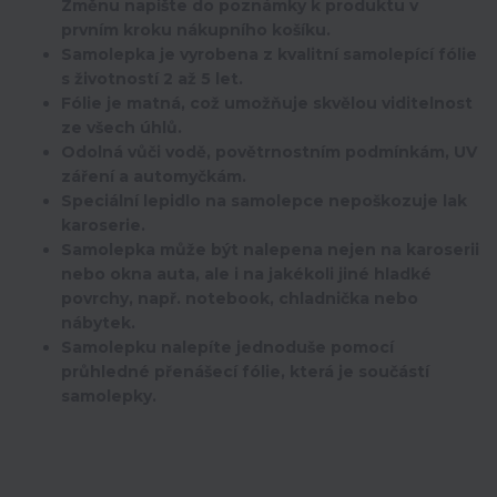
Změnu napište do poznámky k produktu v
prvním kroku nákupního košíku.
Samolepka je vyrobena z kvalitní samolepící fólie
s životností 2 až 5 let.
Fólie je matná, což umožňuje skvělou viditelnost
ze všech úhlů.
Odolná vůči vodě, povětrnostním podmínkám, UV
záření a automyčkám.
Speciální lepidlo na samolepce nepoškozuje lak
karoserie.
Samolepka může být nalepena nejen na karoserii
nebo okna auta, ale i na jakékoli jiné hladké
povrchy, např. notebook, chladnička nebo
nábytek.
Samolepku nalepíte jednoduše pomocí
průhledné přenášecí fólie, která je součástí
samolepky.