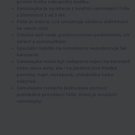
prvním kroku nákupního košíku.
Samolepka je vyrobena z kvalitní samolepící fólie
s životností 2 až 5 let.
Fólie je matná, což umožňuje skvělou viditelnost
ze všech úhlů.
Odolná vůči vodě, povětrnostním podmínkám, UV
záření a automyčkám.
Speciální lepidlo na samolepce nepoškozuje lak
karoserie.
Samolepka může být nalepena nejen na karoserii
nebo okna auta, ale i na jakékoli jiné hladké
povrchy, např. notebook, chladnička nebo
nábytek.
Samolepku nalepíte jednoduše pomocí
průhledné přenášecí fólie, která je součástí
samolepky.