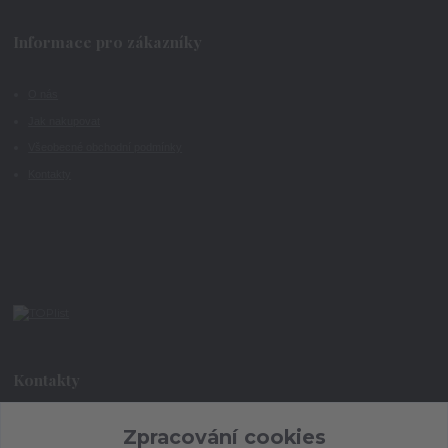
Informace pro zákazníky
O nás
Jak nakupovat
Všeobecné obchodní podmínky
Kontakty
Kontakty
Zpracování cookies
+420 773 073 323