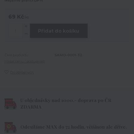
Nejsme plátci DPH
69 Kč
/
ks
Přidat do košíku
Číslo produktu:
SAMO-0001-32
Hlídat cenu / dostupnost
Do oblíbených
U objednávky nad 1000,- doprava po ČR
ZDARMA
Odesíláme MAX do 72 hodin, většinou ale dříve.