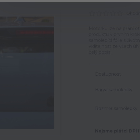
Ohodno
Motorku lze na přání o
produktu v prvním krok
samolepící fólie s život
viditelnost ze všech úh
celý popis
Dostupnost
Barva samolepky
Rozměr samolepky
Nejsme plátci DPH