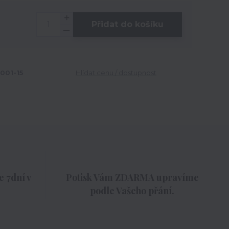
Přidat do košíku
001-15
Hlídat cenu / dostupnost
 7dní v
Potisk Vám ZDARMA upravíme
podle Vašeho přání.