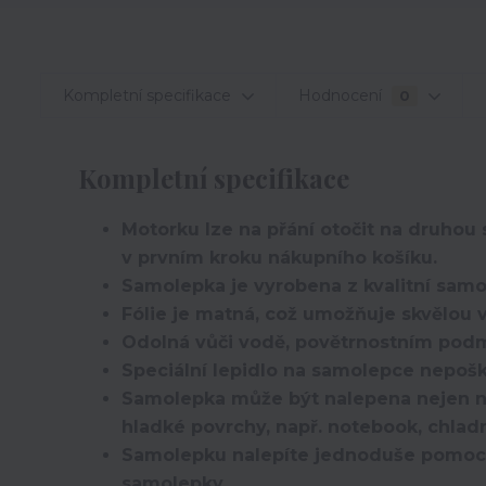
Kompletní specifikace
Hodnocení
0
Kompletní specifikace
Motorku lze na přání otočit na druho
v prvním kroku nákupního košíku.
Samolepka je vyrobena z kvalitní samolep
Fólie je matná, což umožňuje skvělou v
Odolná vůči vodě, povětrnostním pod
Speciální lepidlo na samolepce nepošk
Samolepka může být nalepena nejen na k
hladké povrchy, např. notebook, chlad
Samolepku nalepíte jednoduše pomocí p
samolepky.