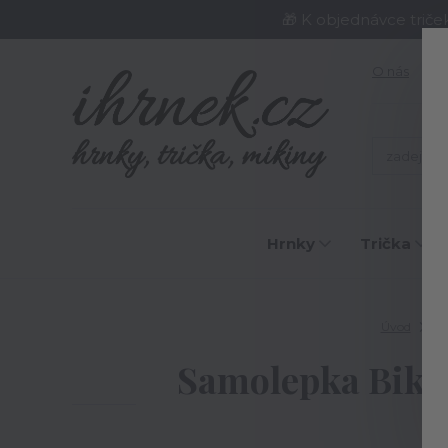
🎁 K objednávce triče
O nás
J
Hrnky
Trička
Úvod
SA
Samolepka Biker