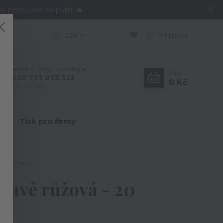
e poštovné neplatí! 🔥
CZK
Přihlášení
Nevíte si rady? Zavolejte.
0
ks
+420 773 073 323
0 Kč
9:00 - 17:00
Y
Tisk pro firmy
m x 13-14cm
mavě růžová - 20