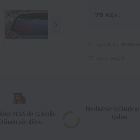
79 Kč
/
ks
Číslo produktu:
SAMO-0
Do oblíbených
Objednávky vyřizujeme
áme MAX do 72 hodin,
týdnu.
ětšinou ale dříve.