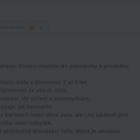
Komentáře
0
u stranu. Změnu napište do poznámky k produktu
ící fólie s životností 2 až 5 let.
iditelnost ze všech úhlů.
mínkám, UV záření a automyčkám.
ozuje lak karoserie.
aroserii nebo okna auta, ale i na jakékoli jiné
nička nebo nábytek.
růhledné přenášecí fólie, která je součástí