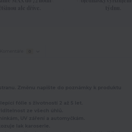
áme MAX do 72 hodin,
Objednávky vyřizujeme
ětšinou ale dříve.
týdnu.
Komentáře
0
u stranu. Změnu napište do poznámky k produktu
ící fólie s životností 2 až 5 let.
iditelnost ze všech úhlů.
mínkám, UV záření a automyčkám.
ozuje lak karoserie.