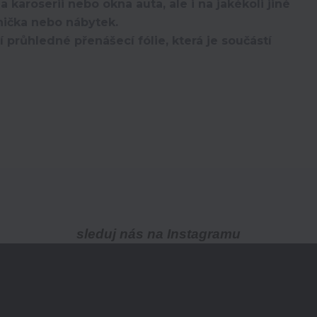
aroserii nebo okna auta, ale i na jakékoli jiné
nička nebo nábytek.
růhledné přenášecí fólie, která je součástí
sleduj nás na Instagramu