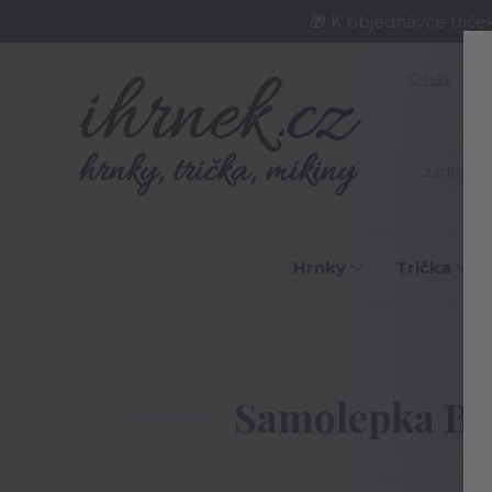
🎁 K objednávce triče
O nás
J
Hrnky
Trička
Ú
Samolepka Bike