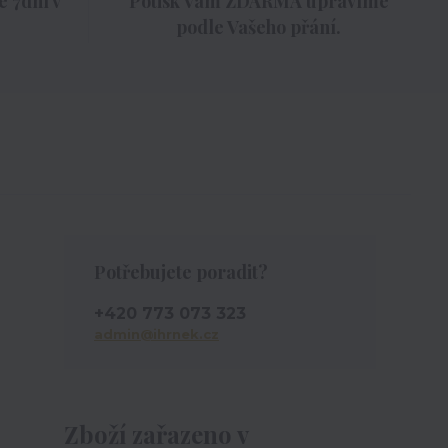
 7dní v
Potisk Vám ZDARMA upravíme
podle Vašeho přání.
Potřebujete poradit?
+420 773 073 323
admin@ihrnek.cz
Zboží zařazeno v