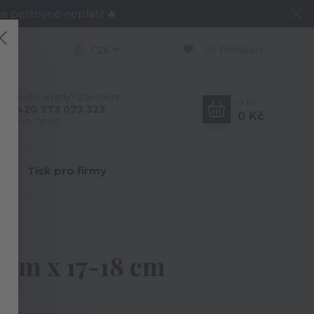
e poštovné neplatí! 🔥
CZK
Přihlášení
Nevíte si rady? Zavolejte.
0
ks
+420 773 073 323
0 Kč
9:00 - 17:00
Y
Tisk pro firmy
cm
6 cm x 17-18 cm