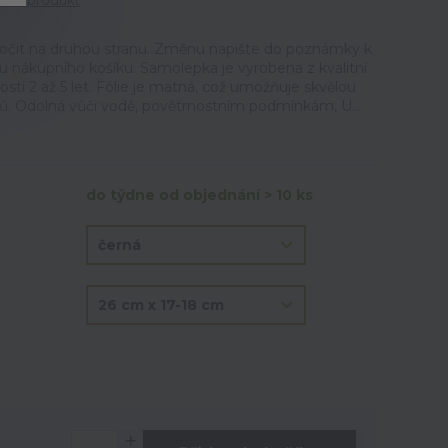
tit produkt
točit na druhou stranu. Změnu napište do poznámky k
u nákupního košíku. Samolepka je vyrobena z kvalitní
ností 2 až 5 let. Fólie je matná, což umožňuje skvělou
lů. Odolná vůči vodě, povětrnostním podmínkám, U...
do týdne od objednání > 10 ks