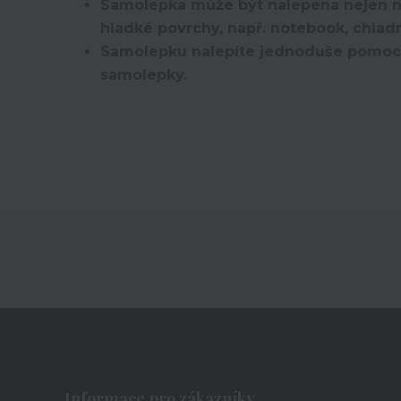
Samolepka může být nalepena nejen na k
hladké povrchy, např. notebook, chlad
Samolepku nalepíte jednoduše pomocí p
samolepky.
Informace pro zákazníky