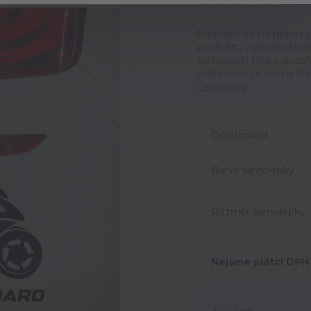
Ohodno
Motorku lze na přání o
produktu v prvním krok
samolepící fólie s život
viditelnost ze všech úh
celý popis
Dostupnost
Barva samolepky
Rozměr samolepky
Nejsme plátci DPH