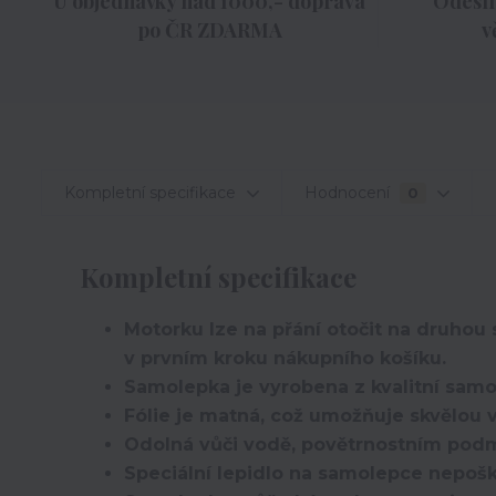
U objednávky nad 1000,- doprava
Odesíl
po ČR ZDARMA
v
Kompletní specifikace
Hodnocení
0
Kompletní specifikace
Motorku lze na přání otočit na druho
v prvním kroku nákupního košíku.
Samolepka je vyrobena z kvalitní samolep
Fólie je matná, což umožňuje skvělou v
Odolná vůči vodě, povětrnostním pod
Speciální lepidlo na samolepce nepošk