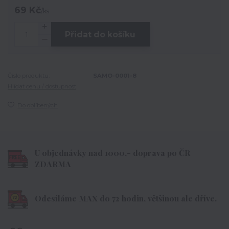
69 Kč
/
ks
Přidat do košíku
Číslo produktu:
SAMO-0001-8
Hlídat cenu / dostupnost
Do oblíbených
U objednávky nad 1000,- doprava po ČR
ZDARMA
Odesíláme MAX do 72 hodin, většinou ale dříve.