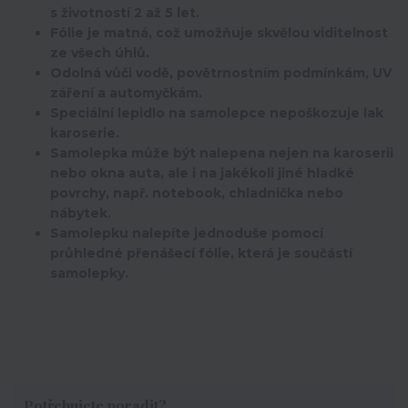
s životností 2 až 5 let.
Fólie je matná, což umožňuje skvělou viditelnost
ze všech úhlů.
Odolná vůči vodě, povětrnostním podmínkám, UV
záření a automyčkám.
Speciální lepidlo na samolepce nepoškozuje lak
karoserie.
Samolepka může být nalepena nejen na karoserii
nebo okna auta, ale i na jakékoli jiné hladké
povrchy, např. notebook, chladnička nebo
nábytek.
Samolepku nalepíte jednoduše pomocí
průhledné přenášecí fólie, která je součástí
samolepky.
Potřebujete poradit?