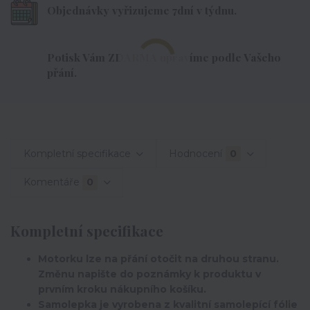
Objednávky vyřizujeme 7dní v týdnu.
Potisk Vám ZDARMA upravíme podle Vašeho
přání.
Kompletní specifikace
Hodnocení
0
Komentáře
0
Kompletní specifikace
Motorku lze na přání otočit na druhou stranu.
Změnu napište do poznámky k produktu v
prvním kroku nákupního košíku.
Samolepka je vyrobena z kvalitní samolepící fólie