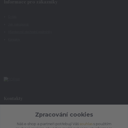
Informace pro zákazníky
O nás
Jak nakupovat
Všeobecné obchodní podmínky
Kontakty
Kontakty
Zpracování cookies
+420 773 073 323
9:00 - 17:00
Náš e-shop a partneři potřebují Váš
souhlas
s použitím