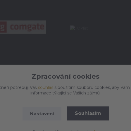
Zpracování cookies
tneři potřebují Váš
souhlas
s použitím souborů cookies, aby Vám
informace týkající se Vašich zájmů.
Souhlasím
Nastavení
Vytvořeno na
Eshop-rychle.cz