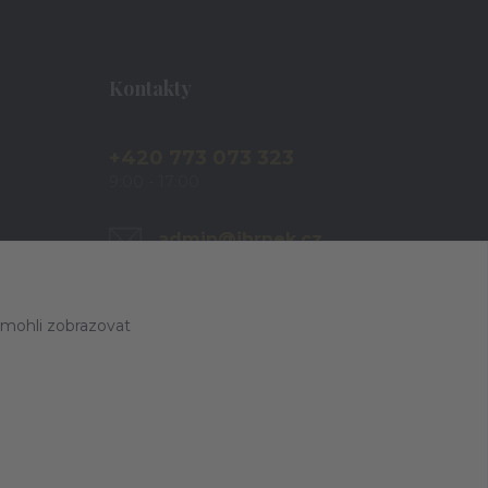
Kontakty
+420 773 073 323
9:00 - 17:00
admin@ihrnek.cz
 mohli zobrazovat