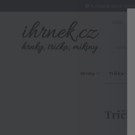
🎁 K objednávce triče
O nás
J
Hrnky
Trička
Tričk