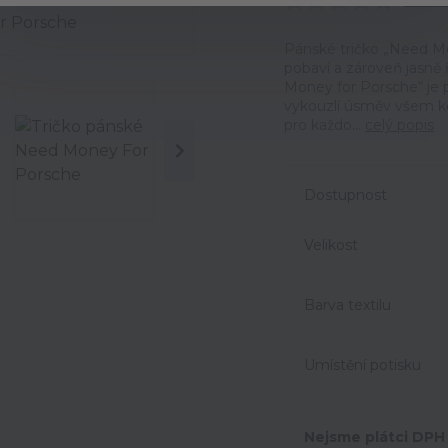
Ohodno
Pánské tričko „Need Mon
pobaví a zároveň jasně 
Money for Porsche“ je 
vykouzlí úsměv všem kol
pro každo...
celý popis
Dostupnost
Velikost
Barva textilu
Umístění potisku
Nejsme plátci DPH