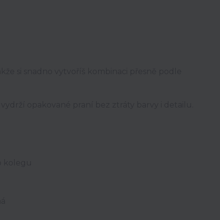
takže si snadno vytvoříš kombinaci přesně podle
 vydrží opakované praní bez ztráty barvy i detailu.
o kolegu
má