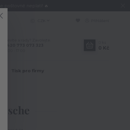
e poštovné neplatí! 🔥
CZK
Přihlášení
Nevíte si rady? Zavolejte.
0
ks
+420 773 073 323
0 Kč
9:00 - 17:00
Y
Tisk pro firmy
orsche