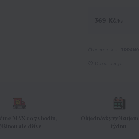
369 Kč
/
ks
Číslo produktu:
TRPAN
Do oblíbených
áme MAX do 72 hodin,
Objednávky vyřizujeme
ětšinou ale dříve.
týdnu.