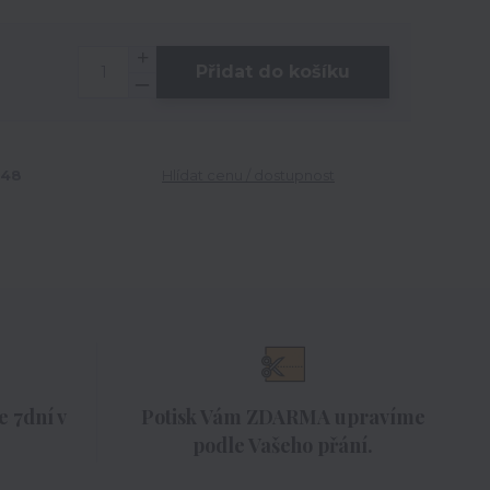
Přidat do košíku
048
Hlídat cenu / dostupnost
 7dní v
Potisk Vám ZDARMA upravíme
podle Vašeho přání.