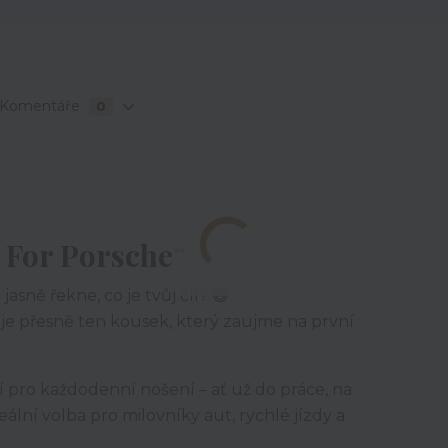
Komentáře
0
 For Porsche“
jasně řekne, co je tvůj cíl? 😄
je přesně ten kousek, který zaujme na první
dí pro každodenní nošení – ať už do práce, na
ální volba pro milovníky aut, rychlé jízdy a