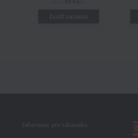
20 Kč
/
ks
cena od
Zvolit variantu
Informace pro zákazníky