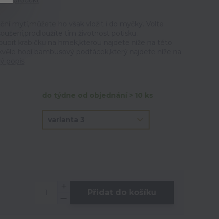
tit produkt
ční mytí,můžete ho však vložit i do myčky. Volte
ušení,prodloužíte tím životnost potisku.
t krabičku na hrnek,kterou najdete níže na této
skvěle hodí bambusový podtácek,který najdete níže na
lý popis
do týdne od objednání > 10 ks
Přidat do košíku