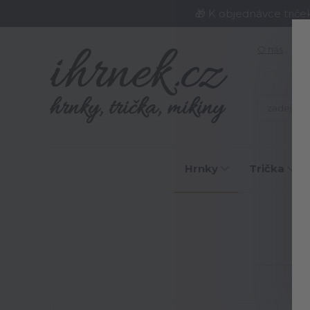
🎁 K objednávce triče
O nás
J
Hrnky
Trička