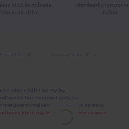
áme MAX do 72 hodin,
Objednávky vyřizujeme
ětšinou ale dříve.
týdnu.
Komentáře
Související zboží
0
2
 ho však vložit i do myčky.
dloužíte tím životnost potisku.
hrnek,kterou najdete níže na této stránce.
dtácek,který najdete níže na této stránce.