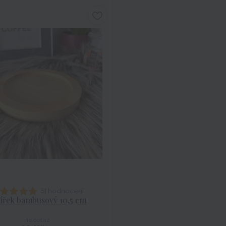
51 hodnocení
ířek bambusový 10,5 cm
na dotaz