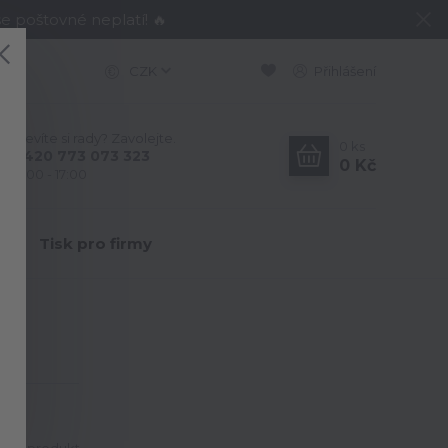
e poštovné neplatí! 🔥
CZK
Přihlášení
Nevíte si rady? Zavolejte.
0
ks
+420 773 073 323
0 Kč
9:00 - 17:00
Y
Tisk pro firmy