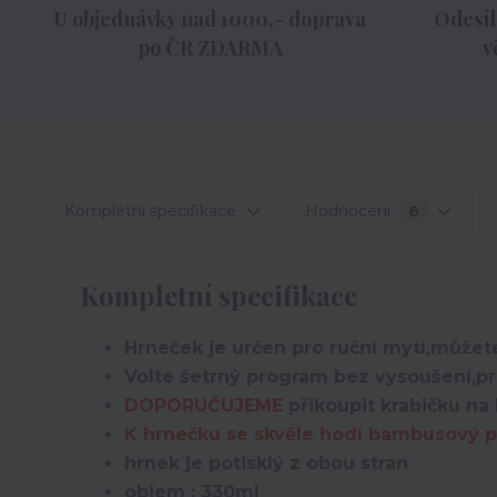
U objednávky nad 1000,- doprava
Odesíl
po ČR ZDARMA
v
Kompletní specifikace
Hodnocení
6
Kompletní specifikace
Hrneček je určen pro ruční mytí,můžete
Volte šetrný program bez vysoušení,pro
DOPORUČUJEME
přikoupit krabičku na 
K hrnečku se skvěle hodí bambusový po
hrnek je potisklý z obou stran
objem : 330ml