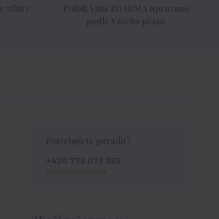
 7dní v
Potisk Vám ZDARMA upravíme
podle Vašeho přání.
Potřebujete poradit?
+420 773 073 323
admin@ihrnek.cz