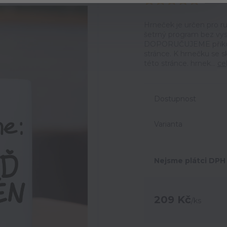
Ohodno
Hrneček je určen pro ru
šetrný program bez vyso
DOPORUČUJEME přikoupi
stránce. K hrnečku se 
této stránce. hrnek...
ce
Dostupnost
Varianta
Nejsme plátci DPH
209 Kč
/
ks