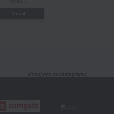
49 Kč
/
ks
Detail
sleduj nás na Instagramu