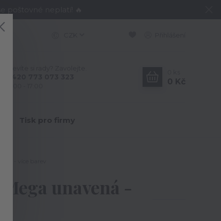
e poštovné neplatí! 🔥
CZK
Přihlášení
Nevíte si rady? Zavolejte.
0
ks
+420 773 073 323
0 Kč
9:00 - 17:00
Y
Tisk pro firmy
ná - více barev
 Mega unavená -