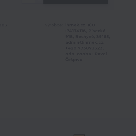
003
Výrobce:
ihrnek.cz, IČO
:74174118, Písecká
918, Bechyně, 39165,
admin@ihrnek.cz,
+420 773073323,
odp. osoba : Pavel
Češpivo