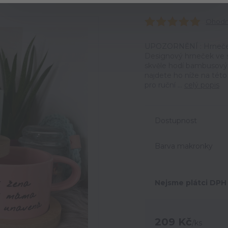
Ohodno
UPOZORNĚNÍ : Hrneček
Designový hrneček ve 
skvěle hodí bambusový
najdete ho níže na tét
pro ruční ...
celý popis
Dostupnost
Barva makronky
Nejsme plátci DPH
209 Kč
/
ks