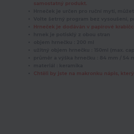
samostatný produkt.
Hrneček je určen pro ruční mytí, můžet
Volte šetrný program bez vysoušení, pr
Hrneček je dodáván v papírové krabičc
hrnek je potisklý z obou stran
objem hrnečku : 200 ml
užitný objem hrnečku : 150ml (max. ca
průměr a výška hrnečku : 84 mm / 54
materiál : keramika
Chtěli by jste na makronku nápis, kt