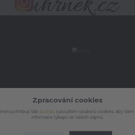
Zpracování cookies
tneři potřebují Váš
souhlas
s použitím souborů cookies, aby Vám
informace týkající se Vašich zájmů.