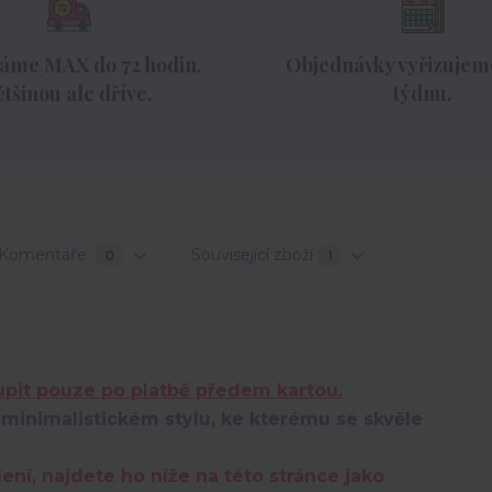
áme MAX do 72 hodin,
Objednávky vyřizujeme
ětšinou ale dříve.
týdnu.
Komentáře
Související zboží
0
1
pit pouze po platbě předem kartou.
inimalistickém stylu, ke kterému se skvěle
ní, najdete ho níže na této stránce jako