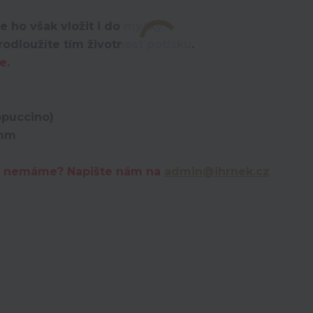
e ho však vložit i do myčky.
odloužíte tím životnost potisku.
e.
ppuccino)
 mm
erý nemáme? Napište nám na
admin@ihrnek.cz