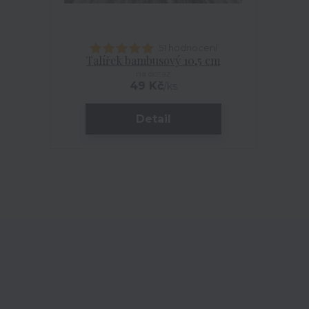
51 hodnocení
Talířek bambusový 10,5 cm
na dotaz
49 Kč
/
ks
Detail