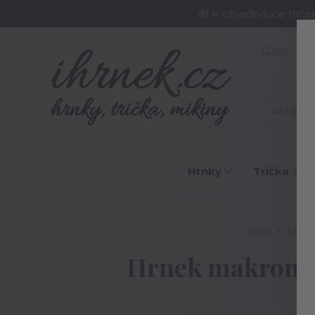
🎁 K objednávce triče
O nás
J
Hrnky
Trička
Úvod
Hrnky
Hrnek makronka