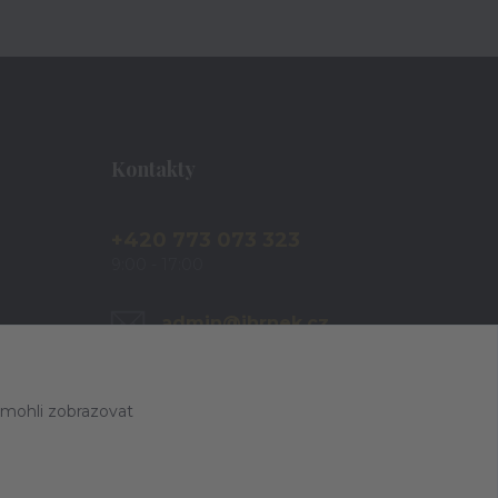
Kontakty
+420 773 073 323
9:00 - 17:00
admin@ihrnek.cz
 mohli zobrazovat