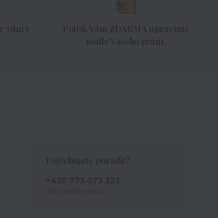
 7dní v
Potisk Vám ZDARMA upravíme
podle Vašeho přání.
Potřebujete poradit?
+420 773 073 323
admin@ihrnek.cz