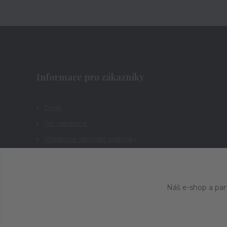
Informace pro zákazníky
O nás
Jak nakupovat
Všeobecné obchodní podmínky
Kontakty
Náš e-shop a par