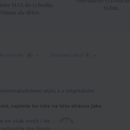
Objednávky vyřizujeme
áme MAX do 72 hodin,
týdnu.
ětšinou ale dříve.
Komentáře
Související zboží
0
1
inimalistickém stylu a s originálním
lení, najdete ho níže na této stránce jako
e ho však vložit i do myčky.
odloužíte tím životnost potisku.