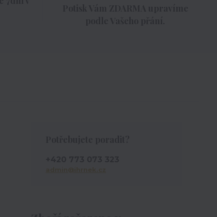
 7dní v
Potisk Vám ZDARMA upravíme
podle Vašeho přání.
Potřebujete poradit?
+420 773 073 323
admin@ihrnek.cz