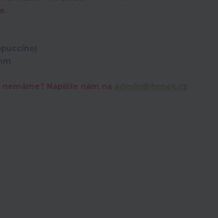
e.
ppuccino)
 mm
erý nemáme? Napište nám na
admin@ihrnek.cz