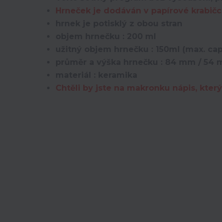
Hrneček je dodáván v papírové krabičc
hrnek je potisklý z obou stran
objem hrnečku : 200 ml
užitný objem hrnečku : 150ml (max. ca
průměr a výška hrnečku : 84 mm / 54
materiál : keramika
Chtěli by jste na makronku nápis, kt