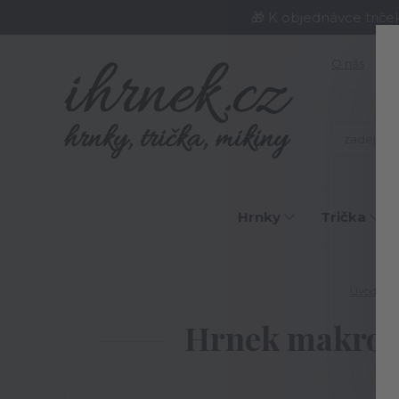
🎁 K objednávce triče
O nás
J
Hrnky
Trička
Úvod
Hrnek makron