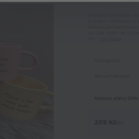
Ohodno
Designový hrneček ve s
potiskem. Bambusový po
stránce jako samostatn
ho však vložit i do myč
tím...
celý popis
Dostupnost
Barva makronky
Nejsme plátci DPH
209 Kč
/
ks