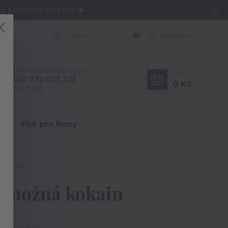
e poštovné neplatí! 🔥
CZK
Přihlášení
Nevíte si rady? Zavolejte.
0
ks
+420 773 073 323
0 Kč
9:00 - 17:00
Y
Tisk pro firmy
ná kokain
 možná kokain