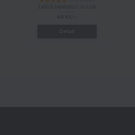
51 hodnocení
Talířek bambusový 10,5 cm
na dotaz
49 Kč
/
ks
Detail