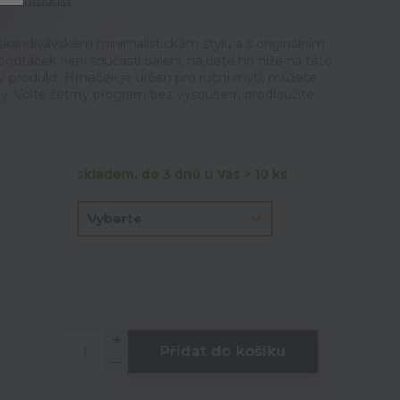
tit produkt
kandivávském minimalistickém stylu a s originálním
dtácek není součástí balení, najdete ho níže na této
ý produkt. Hrneček je určen pro ruční mytí, můžete
ky. Volte šetrný program bez vysoušení, prodloužíte
skladem, do 3 dnů u Vás > 10 ks
Přidat do košíku