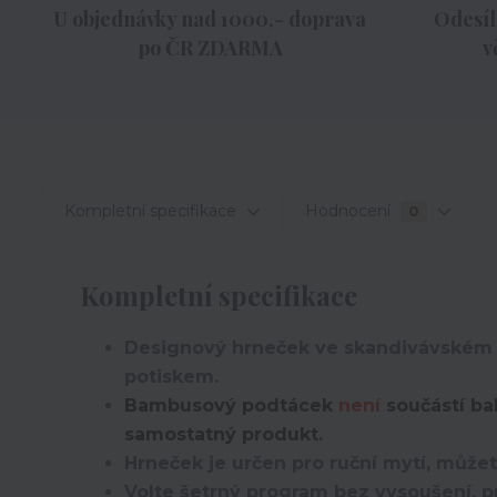
U objednávky nad 1000,- doprava
Odesíl
po ČR ZDARMA
v
Kompletní specifikace
Hodnocení
0
Kompletní specifikace
Designový hrneček ve skandivávském m
potiskem.
Bambusový podtácek
není
součástí ba
samostatný produkt.
Hrneček je určen pro ruční mytí, můžet
Volte šetrný program bez vysoušení, pr