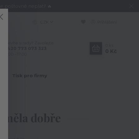
e poštovné neplatí! 🔥
CZK
Přihlášení
Nevíte si rady? Zavolejte.
0
ks
+420 773 073 323
0 Kč
9:00 - 17:00
Y
Tisk pro firmy
a měla dobře