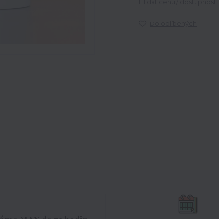
Hlídat cenu / dostupnost
Do oblíbených