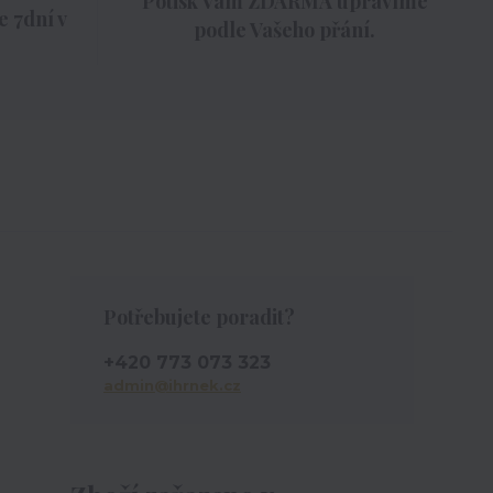
Potisk Vám ZDARMA upravíme
 7dní v
podle Vašeho přání.
Potřebujete poradit?
+420 773 073 323
admin@ihrnek.cz