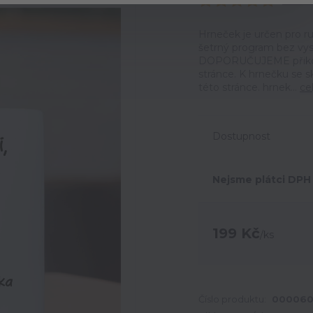
Ohodno
Hrneček je určen pro ru
šetrný program bez vyso
DOPORUČUJEME přikoupi
stránce. K hrnečku se 
této stránce. hrnek...
ce
Dostupnost
Nejsme plátci DPH
199 Kč
/
ks
Číslo produktu:
00006