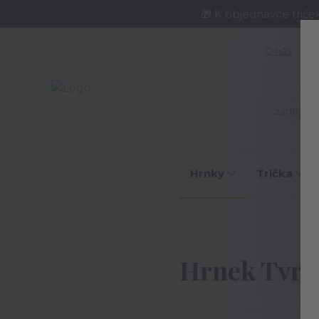
🎁 K objednávce triče
O nás
J
Hrnky
Trička
Hrnek Tvrdě