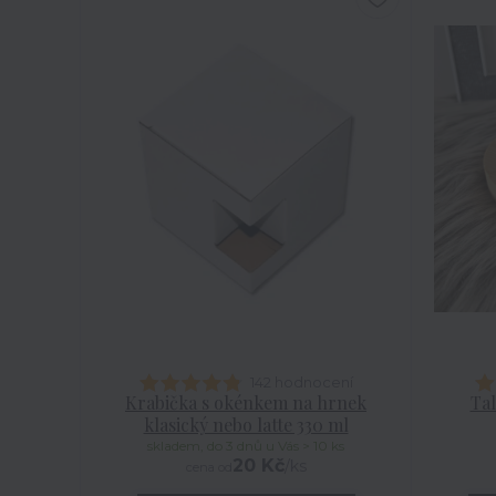
142 hodnocení
Krabička s okénkem na hrnek
Tal
klasický nebo latte 330 ml
skladem, do 3 dnů u Vás > 10 ks
20 Kč
/
ks
cena od