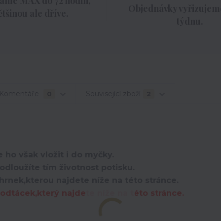
áme MAX do 72 hodin,
Objednávky vyřizujeme
ětšinou ale dříve.
týdnu.
Komentáře
Související zboží
0
2
 ho však vložit i do myčky.
dloužíte tím životnost potisku.
hrnek,kterou najdete níže na této stránce.
dtácek,který najdete níže na této stránce.