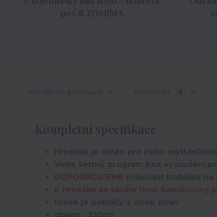
U objednávky nad 1000,- doprava
Odesíl
po ČR ZDARMA
v
Kompletní specifikace
Hodnocení
2
Kompletní specifikace
Hrneček je určen pro ruční mytí,můžete
Volte šetrný program bez vysoušení,pro
DOPORUČUJEME
přikoupit krabičku na 
K hrnečku se skvěle hodí bambusový po
hrnek je potisklý z obou stran
objem : 330ml