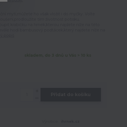
tit produkt
ční mytí,můžete ho však vložit i do myčky. Volte
ušení,prodloužíte tím životnost potisku.
t krabičku na hrnek,kterou najdete níže na této
skvěle hodí bambusový podtácek,který najdete níže na
lý popis
skladem, do 3 dnů u Vás > 10 ks
Přidat do košíku
0
Výrobce:
ihrnek.cz