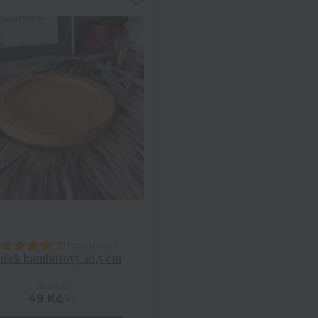
51 hodnocení
ířek bambusový 10,5 cm
na dotaz
49 Kč
/
ks