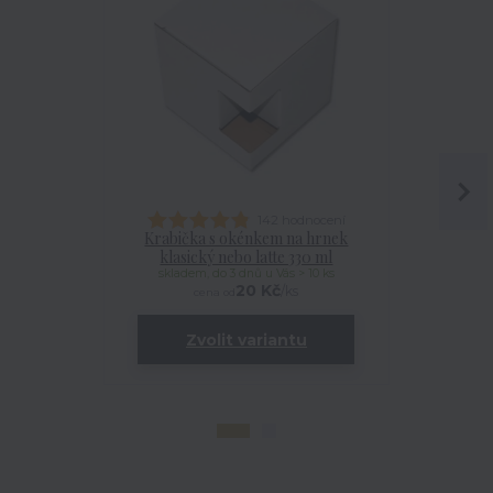
142 hodnocení
Krabička s okénkem na hrnek
Talířek
klasický nebo latte 330 ml
skladem, do 3 dnů u Vás > 10 ks
20 Kč
/
ks
cena od
Zvolit variantu