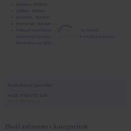
objem : 330ml
výška : 95mm
průměr : 82mm
materiál : keramika
Pokuď nemáme hrneček v této barvě
skladem,vyrobíme Vám potisk na jinou barvu
hrnečku na skladě.
Potřebujete poradit?
+420 773 073 323
admin@ihrnek.cz
Zboží zařazeno v kategoriích