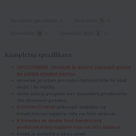
Kompletní specifikace
Hodnocení
1
Komentáře
0
Související zboží
2
Kompletní specifikace
UPOZORNĚNÍ : Hrneček je možné zakoupit pouze
po platbě předem kartou.
Hrneček je určen pro ruční mytí,můžete ho však
vložit i do myčky.
Volte šetrný program bez vysoušení,prodloužíte
tím životnost potisku.
DOPORUČUJEME
přikoupit krabičku na
hrnek,kterou najdete níže na této stránce.
K hrnečku se skvěle hodí bambusový
podtácek,který najdete níže na této stránce.
hrnek je potisklý z obou stran