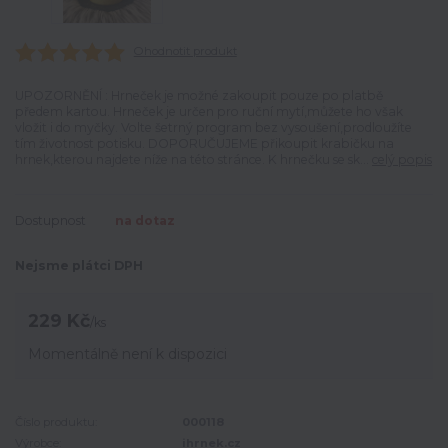
Ohodnotit produkt
UPOZORNĚNÍ : Hrneček je možné zakoupit pouze po platbě
předem kartou. Hrneček je určen pro ruční mytí,můžete ho však
vložit i do myčky. Volte šetrný program bez vysoušení,prodloužíte
tím životnost potisku. DOPORUČUJEME přikoupit krabičku na
hrnek,kterou najdete níže na této stránce. K hrnečku se sk...
celý popis
Dostupnost
na dotaz
Nejsme plátci DPH
229 Kč
/
ks
Momentálně není k dispozici
Číslo produktu:
000118
Výrobce:
ihrnek.cz