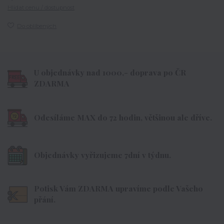
Hlídat cenu / dostupnost
Do oblíbených
U objednávky nad 1000,- doprava po ČR
ZDARMA
Odesíláme MAX do 72 hodin, většinou ale dříve.
Objednávky vyřizujeme 7dní v týdnu.
Potisk Vám ZDARMA upravíme podle Vašeho
přání.