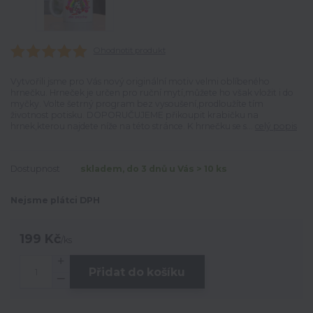
Ohodnotit produkt
Vytvořili jsme pro Vás nový originální motiv velmi oblíbeného
hrnečku. Hrneček je určen pro ruční mytí,můžete ho však vložit i do
myčky. Volte šetrný program bez vysoušení,prodloužíte tím
životnost potisku. DOPORUČUJEME přikoupit krabičku na
hrnek,kterou najdete níže na této stránce. K hrnečku se s...
celý popis
Dostupnost
skladem, do 3 dnů u Vás > 10 ks
Nejsme plátci DPH
199 Kč
/
ks
Přidat do košíku