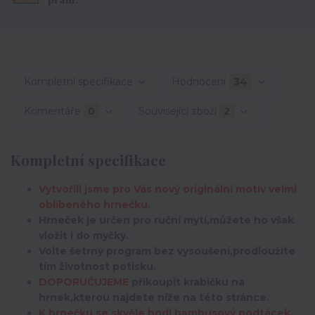
Kompletní specifikace
Hodnocení
34
Komentáře
0
Související zboží
2
Kompletní specifikace
Vytvořili jsme pro Vás nový originální motiv velmi
oblíbeného hrnečku.
Hrneček je určen pro ruční mytí,můžete ho však
vložit i do myčky.
Volte šetrný program bez vysoušení,prodloužíte
tím životnost potisku.
DOPORUČUJEME
přikoupit krabičku na
hrnek,kterou najdete níže na této stránce.
K hrnečku se skvěle hodí bambusový podtácek,