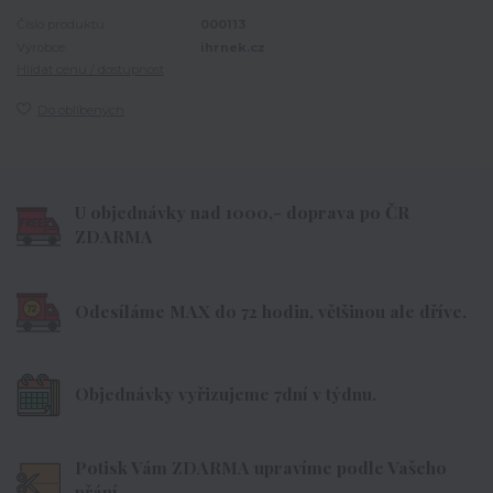
Číslo produktu:
000113
Výrobce:
ihrnek.cz
Hlídat cenu / dostupnost
Do oblíbených
U objednávky nad 1000,- doprava po ČR
ZDARMA
Odesíláme MAX do 72 hodin, většinou ale dříve.
Objednávky vyřizujeme 7dní v týdnu.
Potisk Vám ZDARMA upravíme podle Vašeho
přání.