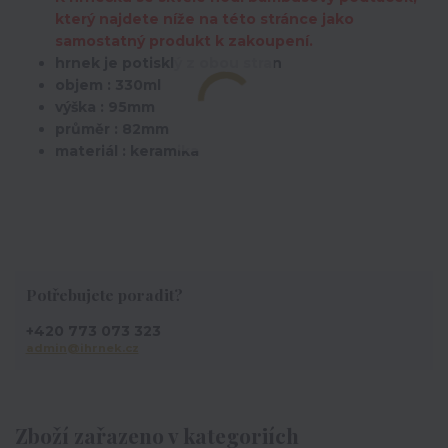
který
najdete níže na této stránce jako
samostatný produkt k zakoupení.
hrnek je potisklý z obou stran
objem : 330ml
výška : 95mm
průměr : 82mm
materiál : keramika
Potřebujete poradit?
+420 773 073 323
admin@ihrnek.cz
Zboží zařazeno v kategoriích