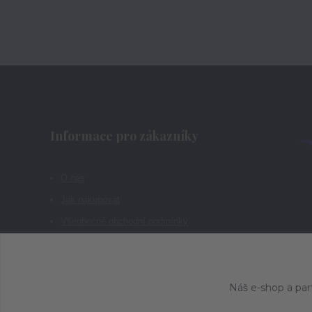
Informace pro zákazníky
O nás
Jak nakupovat
Všeobecné obchodní podmínky
Kontakty
Náš e-shop a par