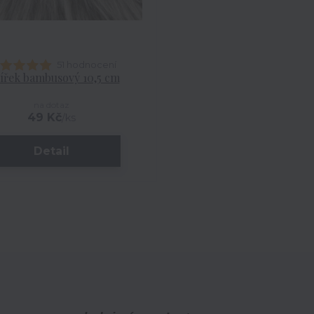
51 hodnocení
ířek bambusový 10,5 cm
na dotaz
49 Kč
/
ks
Detail