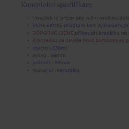
Kompletní specifikace
Hrneček je určen pro ruční mytí,můžete
Volte šetrný program bez vysoušení,pro
DOPORUČUJEME
přikoupit krabičku na 
K hrnečku se skvěle hodí bambusový po
objem : 330ml
výška : 95mm
průměr : 82mm
materiál : keramika