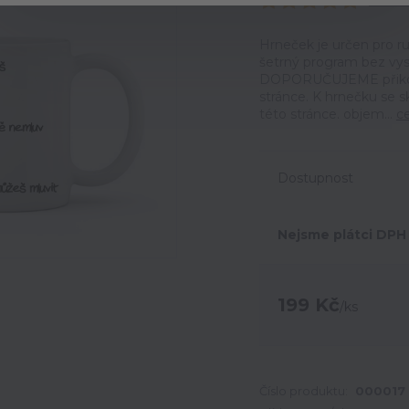
Ohodno
Hrneček je určen pro ru
šetrný program bez vyso
DOPORUČUJEME přikoupi
stránce. K hrnečku se 
této stránce. objem...
ce
Dostupnost
Nejsme plátci DPH
199 Kč
/
ks
Číslo produktu:
000017