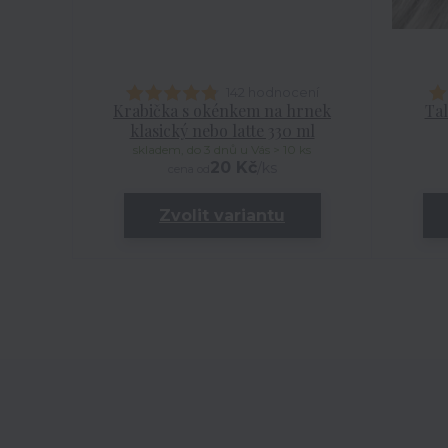
142 hodnocení
Krabička s okénkem na hrnek
Tal
klasický nebo latte 330 ml
skladem, do 3 dnů u Vás > 10 ks
20 Kč
/
ks
cena od
Zvolit variantu