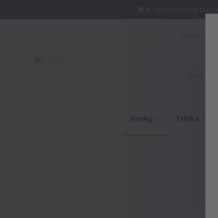
🎁 K objednávce triče
O nás
J
Hrnky
Trička