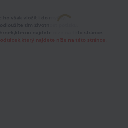
 ho však vložit i do myčky.
dloužíte tím životnost potisku.
hrnek,kterou najdete níže na této stránce.
dtácek,který najdete níže na této stránce.