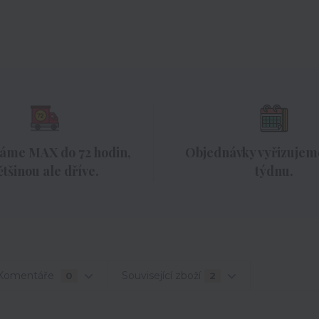
áme MAX do 72 hodin,
Objednávky vyřizujeme
ětšinou ale dříve.
týdnu.
Komentáře
Související zboží
0
2