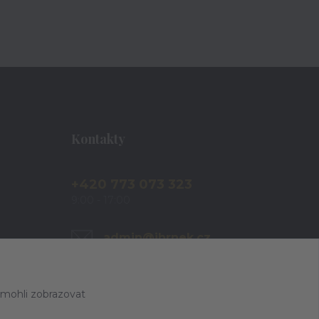
Kontakty
+420 773 073 323
9:00 - 17:00
admin@ihrnek.cz
 mohli zobrazovat