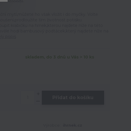
tit produkt
ční mytí,můžete ho však vložit i do myčky. Volte
ušení,prodloužíte tím životnost potisku.
t krabičku na hrnek,kterou najdete níže na této
skvěle hodí bambusový podtácek,který najdete níže na
lý popis
skladem, do 3 dnů u Vás > 10 ks
Přidat do košíku
Výrobce:
ihrnek.cz