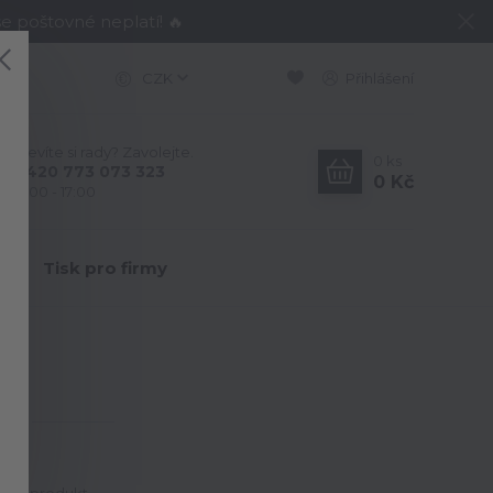
e poštovné neplatí! 🔥
CZK
Přihlášení
Nevíte si rady? Zavolejte.
0
ks
+420 773 073 323
0 Kč
9:00 - 17:00
Y
Tisk pro firmy
.