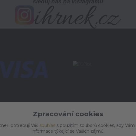
sleduj nás na Instagramu
Zpracování cookies
tneři potřebují Váš
souhlas
s použitím souborů cookies, aby Vám
informace týkající se Vašich zájmů.