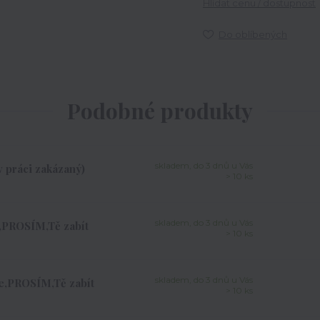
Hlídat cenu / dostupnost
Do oblíbených
Podobné produkty
skladem, do 3 dnů u Vás
v práci zakázaný)
> 10 ks
skladem, do 3 dnů u Vás
,PROSÍM,Tě zabít
> 10 ks
skladem, do 3 dnů u Vás
e,PROSÍM,Tě zabít
> 10 ks